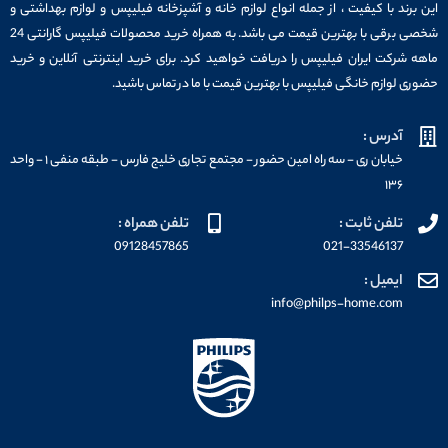
این برند با کیفیت ، از جمله انواع لوازم خانه و آشپزخانه فیلیپس و لوازم بهداشتی و
شخصی برقی با بهترین قیمت می باشد. به همراه خرید محصولات فیلیپس گارانتی 24
ماهه شرکت ایران فیلیپس را دریافت خواهید کرد. برای خرید اینترنتی آنلاین و خرید
حضوری لوازم خانگی فیلیپس با بهترین قیمت با ما در تماس باشید.
آدرس :
خیابان ری - سه راه امین حضور - مجتمع تجاری خلیج فارس - طبقه منفی ۱ - واحد
۱۳۶
تلفن ثابت :
تلفن همراه :
09128457865
021-33546137
ایمیل :
info@philps-home.com