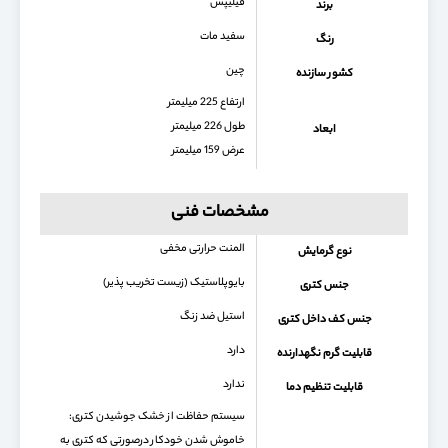
فیلیپس
برند
سفید مات
رنگ
چین
کشور سازنده
ارتفاع 225 میلیمتر
طول 226 میلیمتر
ابعاد
عرض 159 میلیمتر
مشخصات فنی
المنت حرارتی مخفی
نوع گرمایش
بایوپلاستیک (زیست تخریب پذیر)
جنس کتری
استیل ضد زنگ
جنس کف داخل کتری
دارد
قابلیت گرم نگهدارنده
ندارد
قابلیت تنظیم دما
سیستم حفاظت از خشک جوشیدن کتری:
خاموش شدن خودکار درصورتی که کتری به