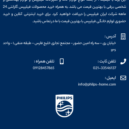
این برند با کیفیت ، از جمله انواع لوازم خانه و آشپزخانه فیلیپس و لوازم بهداشتی و
شخصی برقی با بهترین قیمت می باشد. به همراه خرید محصولات فیلیپس گارانتی 24
ماهه شرکت ایران فیلیپس را دریافت خواهید کرد. برای خرید اینترنتی آنلاین و خرید
حضوری لوازم خانگی فیلیپس با بهترین قیمت با ما در تماس باشید.
آدرس :
خیابان ری - سه راه امین حضور - مجتمع تجاری خلیج فارس - طبقه منفی ۱ - واحد
۱۳۶
تلفن ثابت :
تلفن همراه :
09128457865
021-33546137
ایمیل :
info@philps-home.com