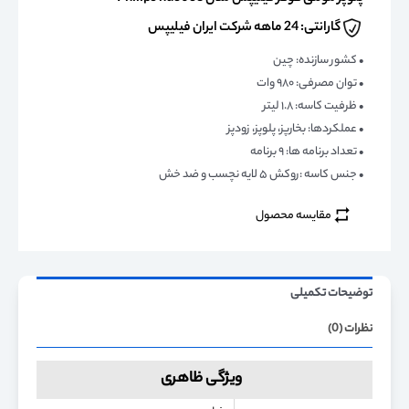
گارانتی: 24 ماهه شرکت ایران فیلیپس
• کشور سازنده: چین
• توان مصرفی: ۹۸۰ وات
• ظرفیت کاسه: ۱.۸ لیتر
• عملکردها: بخارپز، پلوپز، زودپز
• تعداد برنامه ها: ۹ برنامه
• جنس کاسه :روکش ۵ لایه نچسب و ضد خش
مقایسه محصول
توضیحات تکمیلی
نظرات (0)
ویژگی ظاهری