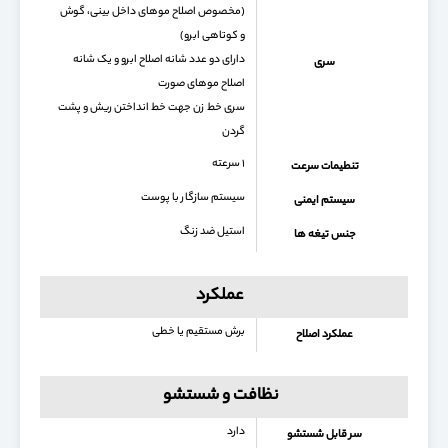
(مخصوص اصلاح موهای داخل بینی، گوش
و کوتاهی ابرو)
دارای دو عدد شانه‌ اصلاح ابرو و یک شانه
سری
اصلاح موهای صورت
سری خط زن جهت خط انداختن ریش و پشت
گردن
۱ سرعته
تنطیمات سرعت
سیستم سازگار با پوست
سیستم ایمنی
استیل ضد زنگ
جنس تیغه ها
عملکرد
برش مستقیم یا خطی
عملکرد اصلاح
نظافت و شستشو
دارد
سر قابل شستشو