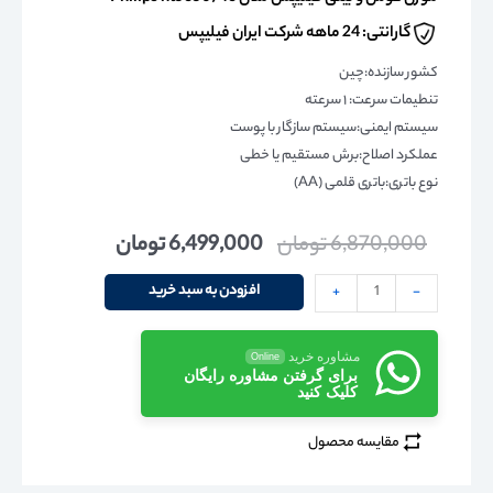
گارانتی: 24 ماهه شرکت ایران فیلیپس
کشور سازنده:چین
تنطیمات سرعت: ۱ سرعته
سیستم ایمنی:سیستم سازگار با پوست
عملکرد اصلاح:برش مستقیم یا خطی
نوع باتری:باتری قلمی (AA)
6,870,000
تومان
6,499,000
تومان
افزودن به سبد خرید
+
-
مشاوره خرید
Online
برای گرفتن مشاوره رایگان
کلیک کنید
مقایسه محصول