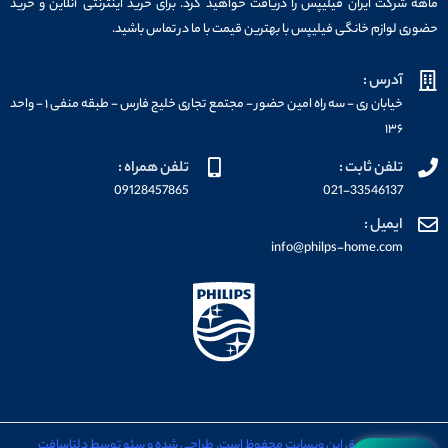
ماهه شرکت ایران فیلیپس را دریافت خواهید کرد. برای خرید اینترنتی آنلاین و خرید
حضوری لوازم خانگی فیلیپس با بهترین قیمت با ما در تماس باشید.
آدرس :
خیابان ری - سه راه امین حضور - مجتمع تجاری خلیج فارس - طبقه منفی ۱ - واحد
۱۳۶
تلفن ثابت :
تلفن همراه :
09128457865
021-33546137
ایمیل :
info@philps-home.com
تمامی حقوق این وبسایت محفوظ است. طراحی شده و سئو توسط دلتاسافت