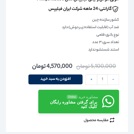
گارانتی: 24 ماهه شرکت ایران فیلیپس
کشور سازنده:چین
ضد آب (قابلیت استفاده زیر دوش):دارد
نوع باتری:قلمی
تعداد سری:۳ عدد
استند شستشو:ندارد
5,100,000
تومان
4,570,000
تومان
افزودن به سبد خرید
+
-
مشاوره خرید
Online
برای گرفتن مشاوره رایگان
کلیک کنید
مقایسه محصول