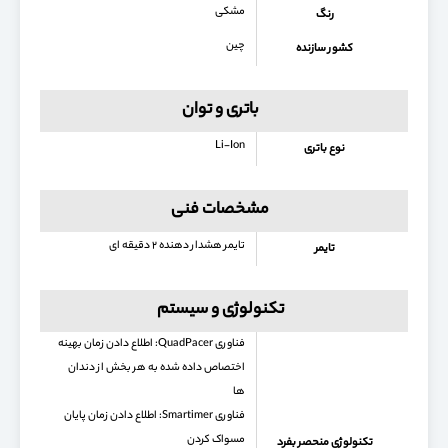
مشکی
رنگ
چین
کشور سازنده
باتری و توان
Li-Ion
نوع باتری
مشخصات فنی
تایمر هشدار دهنده ۲ دقیقه ای
تایمر
تکنولوژی و سیستم
فناوری QuadPacer: اطلاع دادن زمان بهینه
اختصاص داده شده به هر بخش از دندان
ها
فناوری Smartimer: اطلاع دادن زمان پایان
مسواک کردن
تکنولوژی منحصر بفرد