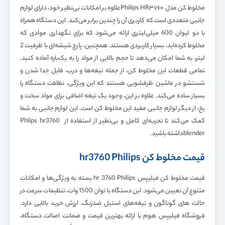
مخلوط کن مدل Philips HR۳۷۶۰علاوه بر امکانات بی‌نظیر خود، دارای لوازم
جانبی متعددی است که کاربری آن را چندین برابر می‌کند. این دستگاه همراه
با دو لیوان 600 میلی‌لیتری ارائه می‌شود که برای نگهداری موادی که
مخلوط کرده‌اید، بسیار کاربردی هستند. همچنین، پارچ شیشه‌ای با ظرفیت 2
لیتر، به شما امکان می‌دهد تا حجم بالایی از مواد را به یک‌باره آماده کنید.
تمامی قطعات این مخلوط کن، از جمله تیغه‌ها و درب، قابل جدا شدن و
شستشو در ماشین ظرفشویی هستند که این ویژگی، نظافت دستگاه را
بسیار ساده می‌کند. علاوه بر این، وجود یک تیغه اضافی برای مواد سخت و
یخ، از دیگر لوازم جانبی مفید این مخلوط کن است. این لوازم جانبی به شما
کمک می‌کند تا تجربه‌ای کامل و بی‌نظیر از استفاده از Phlips hr3760
blenderداشته باشید.
قیمت مخلوط کن hr3760 Philips
قیمت مخلوط کن فیلیپس hr 3760 Philips بسته به ویژگی‌ها و امکانات
متنوع آن تعیین می‌شود. این دستگاه با توان 1500 وات، تنظیمات سرعت در
حالت های گوناگون و تیغه‌های استیل ضدزنگ، ارزش خرید بالایی دارد.
فروشگاه فیلیپس هوم با ارائه بهترین قیمت و ضمانت اصالت دستگاه،