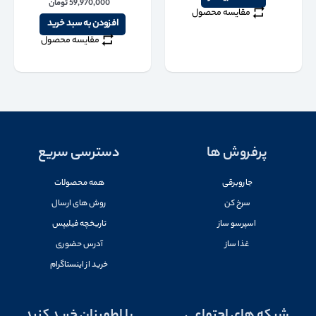
59,970,000
تومان
مقایسه محصول
افزودن به سبد خرید
مقایسه محصول
پرفروش ها
دسترسی سریع
جاروبرقی
همه محصولات
سرخ کن
روش های ارسال
اسپرسو ساز
تاریخچه فیلیپس
غذا ساز
آدرس حضوری
خرید از اینستاگرام
شبکه های اجتماعی
با اطمینان خرید کنید