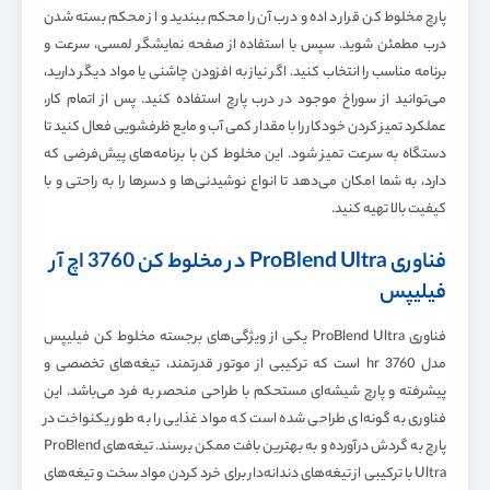
پارچ مخلوط کن قرار داده و درب آن را محکم ببندید و از محکم بسته شدن
درب مطمئن شوید. سپس با استفاده از صفحه نمایشگر لمسی، سرعت و
برنامه مناسب را انتخاب کنید. اگر نیاز به افزودن چاشنی یا مواد دیگر دارید،
می‌توانید از سوراخ موجود در درب پارچ استفاده کنید. پس از اتمام کار،
عملکرد تمیز کردن خودکار را با مقدار کمی آب و مایع ظرفشویی فعال کنید تا
دستگاه به سرعت تمیز شود. این مخلوط کن با برنامه‌های پیش‌فرضی که
دارد، به شما امکان می‌دهد تا انواع نوشیدنی‌ها و دسرها را به راحتی و با
کیفیت بالا تهیه کنید.
فناوری ProBlend Ultra در مخلوط کن 3760 اچ آر
فیلیپس
فناوری ProBlend Ultra یکی از ویژگی‌های برجسته مخلوط کن فیلیپس
مدل 3760 hr است که ترکیبی از موتور قدرتمند، تیغه‌های تخصصی و
پیشرفته و پارچ شیشه‌ای مستحکم با طراحی منحصر به فرد می‌باشد. این
فناوری به گونه‌ای طراحی شده است که مواد غذایی را به طور یکنواخت در
پارچ به گردش درآورده و به بهترین بافت ممکن برسند. تیغه‌های ProBlend
Ultra با ترکیبی از تیغه‌های دندانه‌دار برای خرد کردن مواد سخت و تیغه‌های