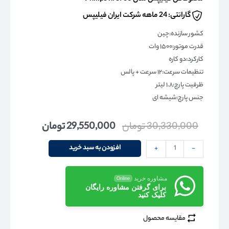
گارانتی: 24 ماهه شرکت ایران فیلیپس
کشور سازنده:چین
قدرت موتور:۱۵۰۰ وات
کارکرد:دو کاره
تنظیمات سرعت:۱۲ سرعت + پالس
ظرفیت پارچ:۱.۸ لیتر
جنس پارچ:شیشه ای
30,330,000
تومان
29,550,000
تومان
افزودن به سبد خرید
+
-
مشاوره خرید
Online
برای گرفتن مشاوره رایگان
کلیک کنید
مقایسه محصول