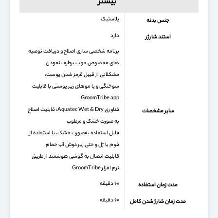
بیشتر
پلاستیک
جنس بدنه
دارد
استند شارژر
برنامه شخصی سازی اصلاح و دریافت توصیه
های مخصوص جهت برطرف نمودن
مشکلاتی از قبیل قرمز شدن پوست،
سوختگی و یا موهای زیر پوستی با قابلیت
GroomTribe app
فناوری Aquatec Wet & Dry: قابلیت اصلاح
سایر مشخصات
به صورت خشک و مرطوب
قابل استفاده به‌صورت خشک، با استفاده از
فوم یا ژل و حتی زیر دوش آب حمام
قابلیت اتصال به گوشی هوشمند از طریق
نرم افزار GroomTribe
۶۰ دقیقه
مدت زمان استفاده
۶۰ دقیقه
مدت زمان شارژ شدن کامل