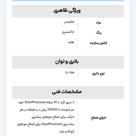
ویژگی ظاهری
فیلیپس
برند
خاکستری
رنگ
هلند
کشور سازنده
باتری و توان
Li-Ion
نوع باتری
مشخصات فنی
3 سری گرد با 45 تیغه SteelPrecision خود
تیز شونده با 90000 برش در دقیقه در هر
حرکت برای اصلاح موهای بیشتری
اجزای اصلاح
سه سری DualPrecision برای اصلاح موهای
کوتاه و بلند