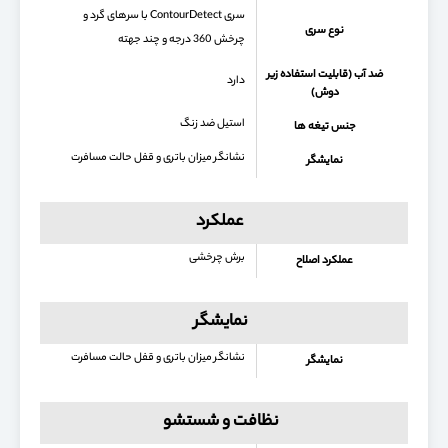
سری ContourDetect با سرهای گرد و
نوع سری
چرخش 360 درجه و چند جهته
ضد آب (قابلیت استفاده زیر
دارد
دوش)
استیل ضد زنگ
جنس تیغه ها
نشانگر میزان باتری و قفل حالت مسافرت
نمایشگر
عملکرد
برش چرخشی
عملکرد اصلاح
نمایشگر
نشانگر میزان باتری و قفل حالت مسافرت
نمایشگر
نظافت و شستشو