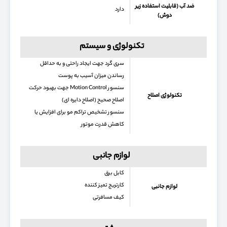
ضد آب (قابلیت استفاده زیر
دارد
دوش)
تکنولوژی و سیستم
سری گرد جهت ایجاد راحتی و به حداقل
رساندن میزان آسیب به پوست
سنسور Motion Control جهت بهبود حرکت
تکنولوژی اصلاح
اصلاح صحیح (اصلاح دایره ای)
سنسور تشخیص تراکم مو برای افزایش یا
کاهش قدرت موتور
لوازم جانبی
کابل برق
کارتریج تمیز کننده
لوازم جانبی
کیف مسافرتی