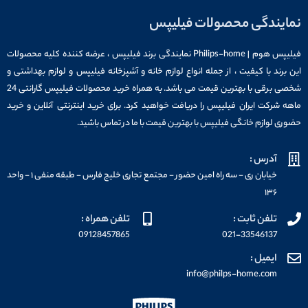
نمایندگی محصولات فیلیپس
فیلیپس هوم | Philips-home نمایندگی برند فیلیپس ، عرضه کننده کلیه محصولات
این برند با کیفیت ، از جمله انواع لوازم خانه و آشپزخانه فیلیپس و لوازم بهداشتی و
شخصی برقی با بهترین قیمت می باشد. به همراه خرید محصولات فیلیپس گارانتی 24
ماهه شرکت ایران فیلیپس را دریافت خواهید کرد. برای خرید اینترنتی آنلاین و خرید
حضوری لوازم خانگی فیلیپس با بهترین قیمت با ما در تماس باشید.
آدرس :
خیابان ری - سه راه امین حضور - مجتمع تجاری خلیج فارس - طبقه منفی ۱ - واحد
۱۳۶
تلفن ثابت :
تلفن همراه :
09128457865
021-33546137
ایمیل :
info@philps-home.com