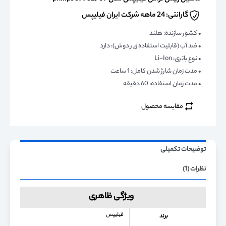
گارانتی: 24 ماهه شرکت ایران فیلیپس
• کشور سازنده: هلند
• ضد آب (قابلیت استفاده زیر دوش): دارد
• نوع باتری: Li-Ion
• مدت زمان شارژ شدن کامل: 1 ساعت
• مدت زمان استفاده: 60 دقیقه
مقایسه محصول
توضیحات تکمیلی
نظرات (1)
ویژگی ظاهری
فیلیپس
برند