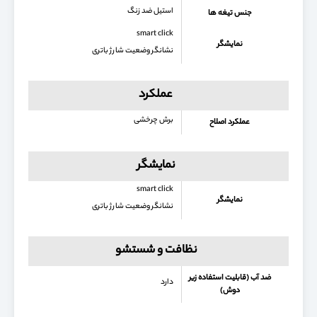
استیل ضد زنگ
جنس تیغه ها
smart click
نمایشگر
نشانگر وضعیت شارژ باتری
عملکرد
برش چرخشی
عملکرد اصلاح
نمایشگر
smart click
نمایشگر
نشانگر وضعیت شارژ باتری
نظافت و شستشو
ضد آب (قابلیت استفاده زیر
دارد
دوش)