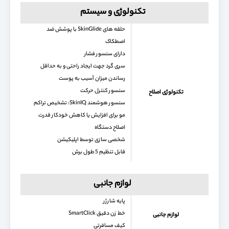
تکنولوژی و سیستم
حلقه های SkinGlide با پوشش ضد
اصطکاک
دارای سنسور فشار
سری گرد جهت ایجاد راحتی و به حداقل
رساندن میزان آسیب به پوست
سنسور کنترل حرکت
تکنولوژی اصلاح
سنسور هوشمند SkinIQ: تشخیص تراکم
مو برای افزایش یا کاهش خودکار قدرت
اصلاح دستگاه
شخصی سازی توسط اپلیکیشن
قابل تنظیم 5 طول برش
لوازم جانبی
پایه شارژر
خط زن دقیق SmartClick
لوازم جانبی
کیف مسافرتی