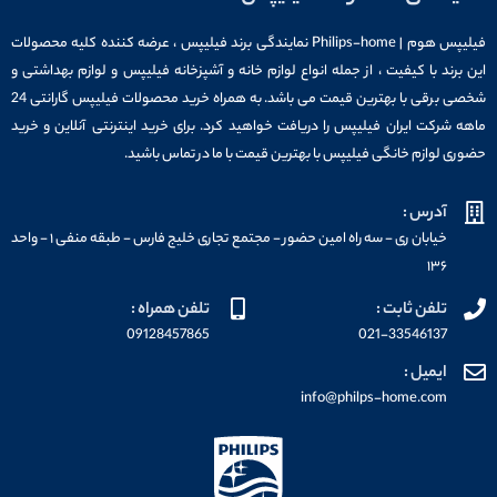
فیلیپس هوم | Philips-home نمایندگی برند فیلیپس ، عرضه کننده کلیه محصولات
این برند با کیفیت ، از جمله انواع لوازم خانه و آشپزخانه فیلیپس و لوازم بهداشتی و
شخصی برقی با بهترین قیمت می باشد. به همراه خرید محصولات فیلیپس گارانتی 24
ماهه شرکت ایران فیلیپس را دریافت خواهید کرد. برای خرید اینترنتی آنلاین و خرید
حضوری لوازم خانگی فیلیپس با بهترین قیمت با ما در تماس باشید.
آدرس :
خیابان ری - سه راه امین حضور - مجتمع تجاری خلیج فارس - طبقه منفی ۱ - واحد
۱۳۶
تلفن ثابت :
تلفن همراه :
09128457865
021-33546137
ایمیل :
info@philps-home.com