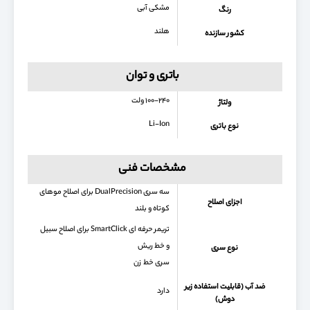
مشکی آبی
رنگ
هلند
کشور سازنده
باتری و توان
۱۰۰-۲۴۰ ولت
ولتاژ
Li-Ion
نوع باتری
مشخصات فنی
سه سری DualPrecision برای اصلاح موهای
اجزای اصلاح
کوتاه و بلند
تریمر حرفه ای SmartClick برای اصلاح سبیل
و خط ریش
نوع سری
سری خط زن
ضد آب (قابلیت استفاده زیر
دارد
دوش)