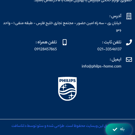
حضوری لوازم خانگی فیلیپس با بهترین قیمت با ما در تماس باشید.
آدرس :
خیابان ری - سه راه امین حضور - مجتمع تجاری خلیج فارس - طبقه منفی ۱ - واحد
۱۳۶
تلفن ثابت :
تلفن همراه :
09128457865
021-33546137
ایمیل :
info@philps-home.com
تمامی حقوق این وبسایت محفوظ است. طراحی شده و سئو توسط دلتاسافت
بله