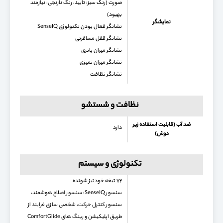
صورت (رنگ سبز: تایید، رنگ نارنجی: نیازمند
بهبود)
نمایشگر
نشانگر فعال بودن تکنولوژی SenseIQ
نشانگر قفل مسافرتی
نشانگر میزان باتری
نشانگر میزان تمیزی
نشانگر نظافت
نظافت و شستشو
ضد آب (قابلیت استفاده زیر
دارد
دوش)
تکنولوژی و سیستم
۷۲ تیغه خودتیز شونده
سنسور SenseIQ: سنسور اصلاح هوشمند،
سنسور کنترل حرکت، شخصی سازی فرایند از
طریق اپلیکیشن و رینگ های ComfortGlide