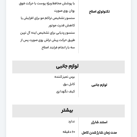
با پوشش محافظ ویژه پوست با حرکت فوق
روان روی صورت
تکنولوژی اصلاح
سنسور تشخیص تراکم مو برای افزایش یا
کاهش قدرت موتور
سنسور ردیابی برای تشخیص ایده آل ترین
طریق حرکت ریش تراش روی صورت پس از
سه بار انجام فرایند اصلاح
لوازم جانبی
برس تمیز کننده
کابل برق
لوازم جانبی
کیف نگهداری
بیشتر
ندارد
استند شارژر
۶۰ دقیقه
مدت زمان شارژ شدن کامل