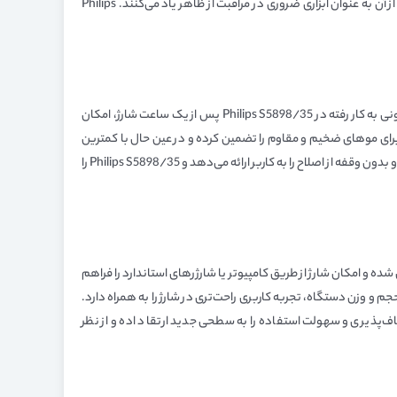
فناوری نوین موجب شده تا هر بار استفاده، نتیجه‌ای طبیعی و بی‌نقص ارائه شود. کاربران از عملکرد دقیق این سیستم و اصلاحی بدون خطا لذت برده و از آن به عنوان ابزاری ضروری در مراقبت از ظاهر یاد می‌کنند. Philips
این دستگاه مجهز به موتوری قدرتمند با مصرف بهینه انرژی است که عملکرد بی‌وقفه و بازدهی بالایی را در تمام شرایط ارائه می‌دهد. باتری‌های لیتیم-یونی به کار رفته در Philips S5898/35 پس از یک ساعت شارژ، امکان
ای موهای ضخیم و مقاوم را تضمین کرده و در عین حال با کمترین
نویز کار می‌کند. طراحی سیستم حرارتی بهینه، از اضافه گرم شدن جلوگیری کرده و عمر مفید دستگاه را افزایش می‌دهد. این عملکرد مطمئن، تجربه‌ای راحت و بدون وقفه از اصلاح را به کاربر ارائه می‌دهد و Philips S5898/35 را
جایگزین آداپتورهای سنتی شده و امکان شارژ از طریق کامپیوتر یا شارژرهای استاندارد را فراهم
 پس از یک ساعت شارژ کامل، عملکردی معادل یک ساعت ارائه می‌دهد. استفاده از کابل USB علاوه بر کاهش حجم و وزن دستگاه، تجربه کاربری راحت‌تری در شارژ را به همراه دارد.
ی‌شود که دستگاه در سفر یا در محیط‌های خارج از منزل نیز به آسانی شارژ شود. روش شارژ مدرن و کارآمد Philips S5898/35، انعطاف‌پذیری و سهولت استفاده را به سطحی جدید ارتقا داده و از نظر