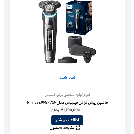
تمام شده
انواع لوازم شخصی برقی فیلیپس
ماشین ریش تراش فیلیپس مدل Philips s9987/59
51,700,000
تومان
اطلاعات بیشتر
مقایسه محصول