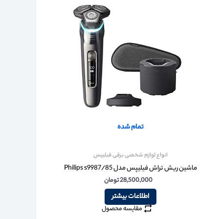
تمام شده
انواع لوازم شخصی برقی فیلیپس
ماشین ریش تراش فیلیپس مدل Philips s9987/85
28,500,000
تومان
اطلاعات بیشتر
مقایسه محصول