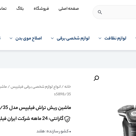
صفحه اصلی
فروشگاه
بلاگ
تما
لوازم نظافت
لوازم شخصی برقی
اصلاح موی بدن
ت
خانه
/
انواع لوازم شخصی برقی فیلیپس
/
ماشی
s5898/35
ماشین ریش تراش فیلیپس مدل philips s5898/35
گارانتی: 24 ماهه شرکت ایران فیلیپس
• کشور سازنده: هلند