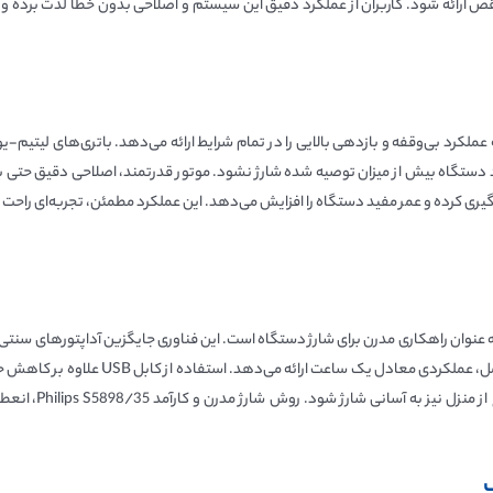
 دستگاه بیش از میزان توصیه شده شارژ نشود. موتور قدرتمند، اصلاحی دقیق حتی بر
 از ویژگی‌های نوین Philips S5898/35، استفاده از کابل USB به عنوان راهکاری مدرن برای شارژ دستگاه است. این فناوری 
می‌کند. باتری لیتیم-یونی با بهره‌وری بالا،
این فناوری باعث م