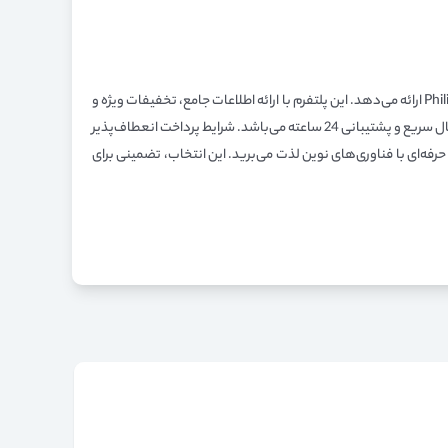
، شرایط خریدی امن و قیمت‌های رقابتی را برای ماشین ریش تراش Philips S5898/35 ارائه می‌دهد. این پلتفرم با ارائه اطلاعات جامع، تخفیفات ویژه و
خدمات پس از فروش حرفه‌ای، تجربه خرید اینترنتی را به یک فرآیند مطمئن و دلپذیر تبدیل کرده است. خرید از این سایت به منزله دریافت کالایی اصیل با ارسال سریع و پشتیبانی 24 ساعته می‌باشد. شرایط پرداخت انعطاف‌پذیر
لاین بهره‌مند شده و از یک دستگاه اصلاح حرفه‌ای با فناوری‌های نوین لذت می‌برید. این انتخاب، تضمینی برای