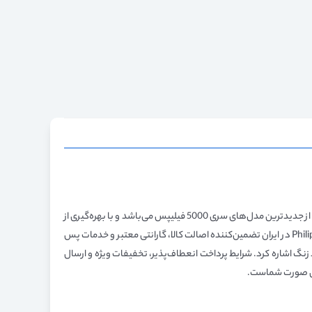
اگر به دنبال تجربه‌ای حرفه‌ای و بدون نقص در اصلاح صورت خود هستید، ماشین ریش تراش Philips S5898/35 گزینه‌ای عالی برای شماست. این دستگاه از جدیدترین مدل‌های سری 5000 فیلیپس می‌باشد و با بهره‌گیری از
فناوری‌های نوین و طراحی ارگونومیک، عملکردی استثنایی در اصلاح و مراقبت از ظاهر به شما ارائه می‌دهد. خرید این محصول از نمایندگی رسمی Philips Home در ایران تضمین‌کننده اصالت کالا، گارانتی معتبر و خدمات پس
ارژر، طراحی خوش‌دست و تیغه‌های استیل ضد زنگ اشاره کرد. شرایط پرداخت انعطاف‌پذیر، تخفیفات ویژه و ارسال
ایی صورت شماست.