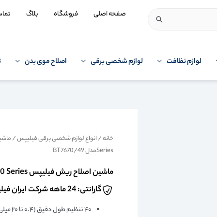
صفحه اصلی
فروشگاه
بلاگ
تما
لوازم نظافت
لوازم شخصی برقی
اصلاح موی بدن
ت
خانه
/
انواع لوازم شخصی برقی فیلیپس
/
ماشین
Seriesمدل BT7670/49
ماشین اصلاح ریش فیلیپس Norelco 7000 Seriesمدل BT7670/49
گارانتی: 24 ماهه شرکت ایران فیلیپس
۴۰ تنظیم طول دقیق (۰.۴ تا ۲۰ میلی‌متر)