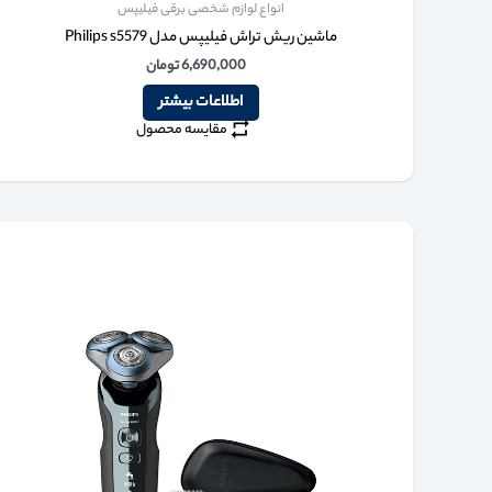
انواع لوازم شخصی برقی فیلیپس
ماشین ریش تراش فیلیپس مدل Philips s5579
6,690,000
تومان
اطلاعات بیشتر
مقایسه محصول