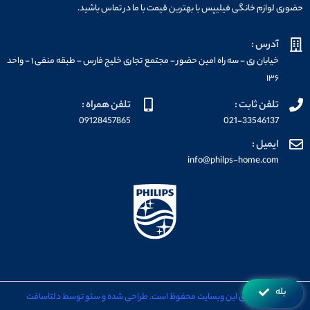
حضوری لوازم خانگی فیلیپس با بهترین قیمت با ما در تماس باشید.
آدرس :
خیابان ری - سه راه امین حضور - مجتمع تجاری خلیج فارس - طبقه منفی ۱ - واحد
۱۳۶
تلفن ثابت :
تلفن همراه :
09128457865
021-33546137
ایمیل :
info@philps-home.com
بله
تمامی حقوق این وبسایت محفوظ است. طراحی شده و سئو توسط دلتاسافت