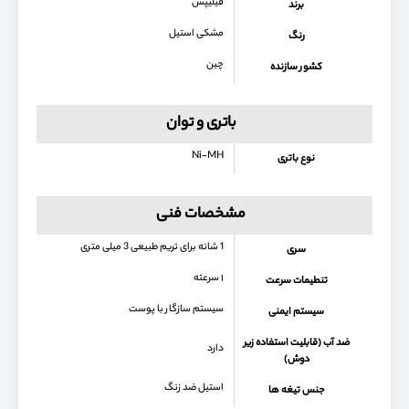
فیلیپس
برند
مشکی استیل
رنگ
چین
کشور سازنده
باتری و توان
Ni-MH
نوع باتری
مشخصات فنی
1 شانه برای تریم طبیعی 3 میلی متری
سری
۱ سرعته
تنطیمات سرعت
سیستم سازگار با پوست
سیستم ایمنی
ضد آب (قابلیت استفاده زیر
دارد
دوش)
استیل ضد زنگ
جنس تیغه ها