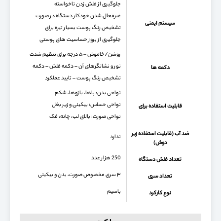
جلوگیری از فلش زدن ناخواسته
غیرفعال شدن خودکار دستگاه در صورت
سیستم ایمنی
تشخیص رنگ پوست بسیار تیره برای
جلوگیری از بروز حساسیت های پوستی
روشن/خاموش – ۵ درجه برای تنظیم شدت
نور و نشانگرهای آن – دکمه فلش – دکمه‌
دکمه ها
تشخیص رنگ پوست – تایید عملکرد
نواحی بدن: پاها، بازوها، شکم
نواحی حساس: بیکینی و زیر بغل
قابلیت استفاده برای
نواحی صورت: بالای لب، چانه، فک
ضد آب (قابلیت استفاده زیر
ندارد
دوش)
250 هزار عدد
تعداد فلش دستگاه
۳ سری مخصوص صورت، بدن و بیکینی
تعداد سری
باسیم
نوع کارکرد