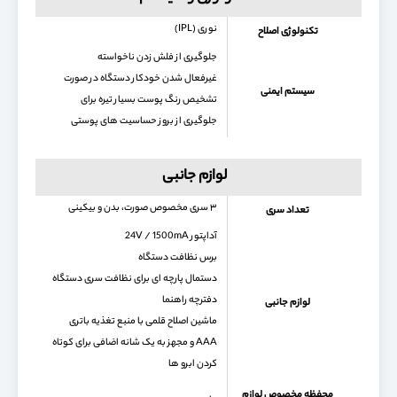
نوری (IPL)
تکنولوژی اصلاح
جلوگیری از فلش زدن ناخواسته
غیرفعال شدن خودکار دستگاه در صورت
سیستم ایمنی
تشخیص رنگ پوست بسیار تیره برای
جلوگیری از بروز حساسیت های پوستی
لوازم جانبی
۳ سری مخصوص صورت، بدن و بیکینی
تعداد سری
آداپتور 24V / 1500mA
برس نظافت دستگاه
دستمال پارچه ای برای نظافت سری دستگاه
دفترچه راهنما
لوازم جانبی
ماشین اصلاح قلمی با منبع تغذیه باتری
AAA و مجهز به یک شانه اضافی برای کوتاه
کردن ابرو ها
محفظه مخصوص لوازم