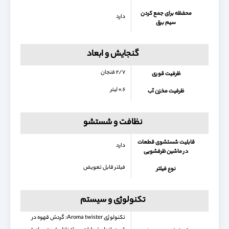
محفظه برای جمع كردن
دارد
سیم برق
گنجایش و ابعاد
۲/۷ فنجان
ظرفیت قوری
۰.۶ لیتر
ظرفیت مخزن آب
نظافت و شستشو
قابلیت شستشوی قطعات
دارد
در ماشین ظرفشویی
فیلتر قابل تعویض
نوع فیلتر
تکنولوژی و سیستم
تکنولوژی Aroma twister: گردش قهوه در