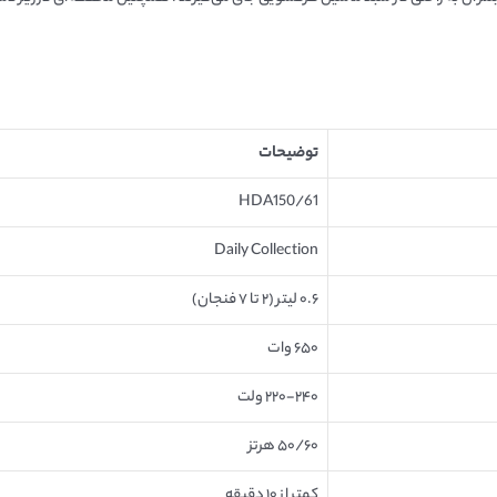
توضیحات
HDA150/61
Daily Collection
۰.۶ لیتر (۲ تا ۷ فنجان)
۶۵۰ وات
۲۲۰-۲۴۰ ولت
۵۰/۶۰ هرتز
کمتر از ۱۰ دقیقه