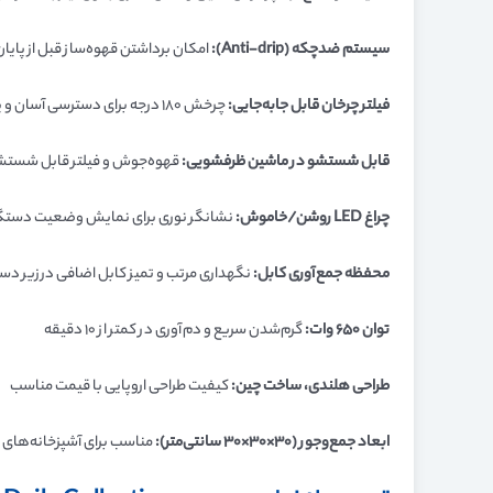
سیستم ضدچکه (Anti-drip):
امکان برداشتن قهوه‌ساز قبل از پایا
فیلتر چرخان قابل جابه‌جایی:
چرخش ۱۸۰ درجه برای دسترسی آسان و پر کردن سریع قهوه
قابل شستشو در ماشین ظرفشویی:
قهوه‌جوش و فیلتر قابل شستشو 
چراغ LED روشن/خاموش:
نشانگر نوری برای نمایش وضعیت دستگ
محفظه جمع‌آوری کابل:
نگهداری مرتب و تمیز کابل اضافی در زیر دس
توان ۶۵۰ وات:
گرم‌شدن سریع و دم‌آوری در کمتر از ۱۰ دقیقه
طراحی هلندی، ساخت چین:
کیفیت طراحی اروپایی با قیمت مناسب
ابعاد جمع‌وجور (۳۰×۳۰×۳۰ سانتی‌متر):
مناسب برای آشپزخانه‌های