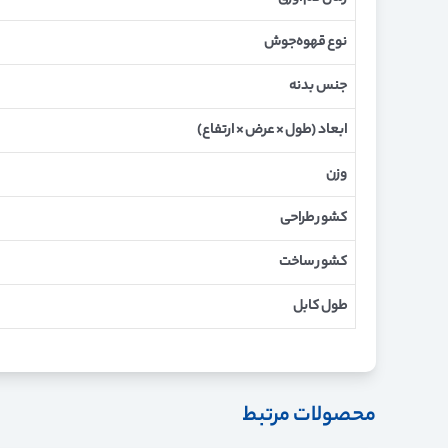
نوع قهوه‌جوش
جنس بدنه
ابعاد (طول × عرض × ارتفاع)
وزن
کشور طراحی
کشور ساخت
طول کابل
محصولات مرتبط