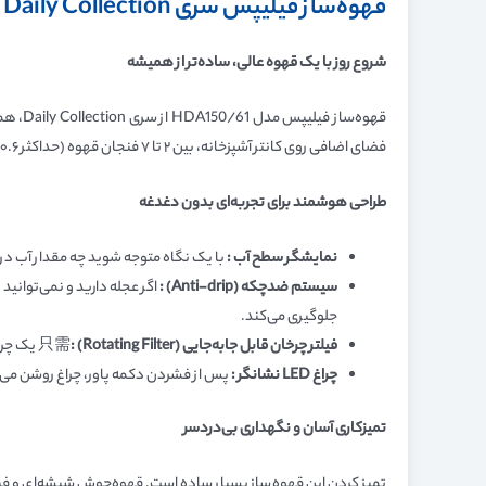
قهوه‌ساز فیلیپس سری Daily Collection | قهوه‌ای تازه و خوش‌عطر در کمترین زمان
شروع روز با یک قهوه عالی، ساده‌تر از همیشه
قهوه‌
فضای اضافی روی کانتر آشپزخانه، بین ۲ تا ۷ فنجان قهوه (حداکثر ۰.۶ لیتر) را در کمتر از ۱۰ دقیقه آماده می‌کند .
طراحی هوشمند برای تجربه‌ای بدون دغدغه
نمایشگر سطح آب :
با یک نگاه متوجه شوید چه مقدار آب در مخ
سیستم ضدچکه (Anti-drip) :
اگر عجله دارید و نمی‌توانی
جلوگیری می‌کند.
فیلتر چرخان قابل جابه‌جایی (Rotating Filter) :
只需 یک چرخش ساده، فیلتر به کنار می‌رود و شما به راحتی می‌توانید قهوه آسیاب شده را اضافه کنید یا فیلتر را برای تمیزکاری خارج کنید.
چراغ LED نشانگر :
پس از فشردن دکمه پاور، چراغ روشن می‌
تمیزکاری آسان و نگهداری بی‌دردسر
تمیز کردن این قهوه‌ساز بسیار ساده است. قهوه‌جوش شیشه‌ای و فیلت