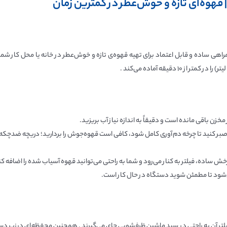
ساز فیلیپس مدل HDA150/61 از سری Daily Collection، همراهی ساده و قابل اعتماد برای تهیه قهوه‌ی تازه و خوش‌ع
زن باقی مانده است و دقیقاً به اندازه نیاز آب بریزید.
د صبر کنید تا چرخه دم‌آوری کامل شود، کافی است قهوه‌جوش را بردارید؛ دریچه ضدچکه 
شود تا مطمئن شوید دستگاه در حال کار است.
ر آن به راحتی در سبد ماشین ظرفشویی جای می‌گیرند . همچنین محفظه‌ای در زیر دستگاه