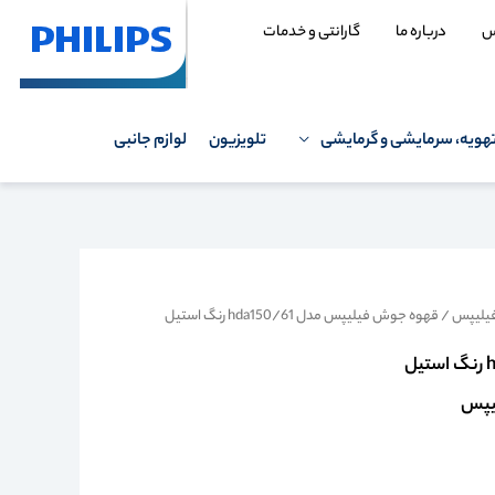
س
درباره ما
گارانتی و خدمات
هویه، سرمایشی و گرمایشی
تلویزیون
لوازم جانبی
فیلیپس
/ قهوه جوش فیلیپس مدل hda150/61 رنگ استیل