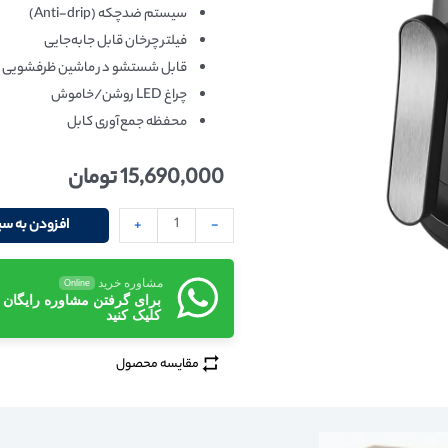
سیستم ضدچکه (Anti-drip)
فیلتر چرخان قابل جابه‌جایی
قابل شستشو در ماشین ظرفشویی
چراغ LED روشن/خاموش
محفظه جمع‌آوری کابل
15,690,000
تومان
-
+
افزودن به سب
مشاوره خرید
Online
برای گرفتن مشاوره رایگان
کلیک کنید
مقایسه محصول