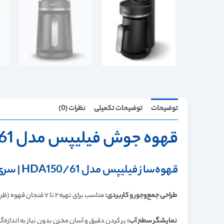
توضیحات
توضیحات تکمیلی
نظرات (0)
قهوه جوش فیلیپس مدل hda150/61
قهوه‌ساز فیلیپس مدل HDA150/61 | سری Daily Collection
طراحی جمع‌وجور و کاربردی:
مناسب برای تهیه ۲ تا ۷ فنجان قهوه (ظرفیت ۰.۶ لیتر)
نمایشگر سطح آب:
پر کردن دقیق و آسان مخزن بدون نیاز به اندازه‌گ