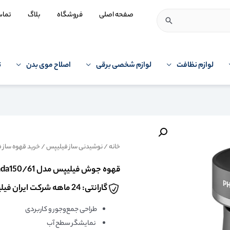
صفحه اصلی
فروشگاه
بلاگ
تما
لوازم نظافت
لوازم شخصی برقی
اصلاح موی بدن
ت
خانه
/
نوشیدنی ساز فیلیپس
/
خرید قهوه ساز 
قهوه جوش فیلیپس مدل hda150/61 رنگ استیل
گارانتی: 24 ماهه شرکت ایران فیلیپس
طراحی جمع‌وجور و کاربردی
نمایشگر سطح آب