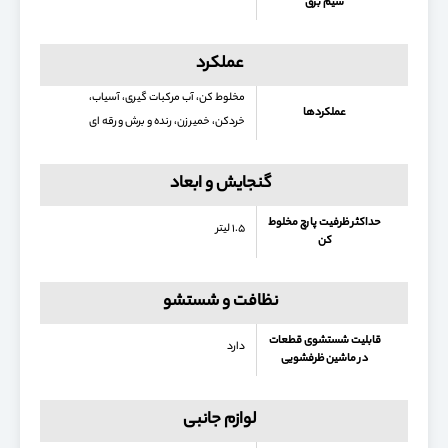
سیم برق
عملکرد
مخلوط کن، آب مرکبات گیری، آسیاب،
عملکردها
خردکن، خمیرزن، رنده و برش ورقه ای
گنجایش و ابعاد
حداکثر ظرفیت پارچ مخلوط
۱.۵ لیتر
کن
نظافت و شستشو
قابلیت شستشوی قطعات
دارد
در ماشین ظرفشویی
لوازم جانبی