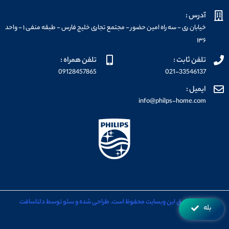
آدرس :
خیابان ری - سه راه امین حضور - مجتمع تجاری خلیج فارس - طبقه منفی ۱ - واحد
۱۳۶
تلفن ثابت :
تلفن همراه :
09128457865
021-33546137
ایمیل :
info@philps-home.com
تمامی حقوق این وبسایت محفوظ است. طراحی شده و سئو توسط دلتاسافت
بله