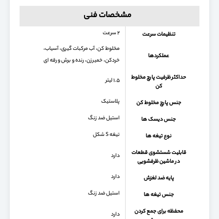
مشخصات فنی
۲ سرعت
تنظیمات سرعت
مخلوط کن، آب مرکبات گیری، آسیاب،
عملکردها
خردکن، خمیرزن، رنده و برش ورقه ای
حداکثر ظرفیت پارچ مخلوط
۱.۵ لیتر
کن
پلاستیک
جنس پارچ مخلوط کن
استیل ضد زنگ
جنس دیسک ها
تیغه S شکل
نوع تیغه ها
قابلیت شستشوی قطعات
دارد
در ماشین ظرفشویی
دارد
پایه ضد لغزش
استیل ضد زنگ
جنس تیغه ها
محفظه برای جمع كردن
دارد