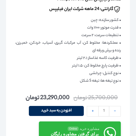
گارانتی: 24 ماهه شرکت ایران فیلیپس
• کشور سازنده: چین
• قدرت موتور: ۷۰۰ وات
• تنطیمات سرعت: ۲ سرعت
• عملکردها: مخلوط کن، آب مرکبات گیری، آسیاب، خردکن، خمیرزن،
رنده و برش ورقه ای
• ظرفیت کاسه غذاساز: ۲.۱ لیتر
• ظرفیت پارچ مخلوط کن: ۱.۵ لیتر
• نوع کنترل: چرخشی
• نوع تیغه ها: تیغه S شکل
25,700,000
تومان
23,290,000
تومان
افزودن به سبد خرید
+
-
مشاوره خرید
Online
برای گرفتن مشاوره رایگان