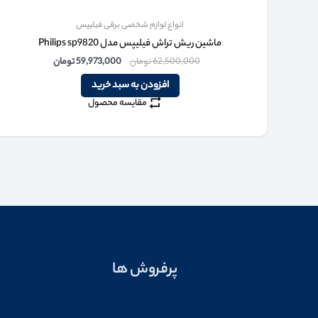
انواع لوازم شخصی برقی فیلیپس
ماشین ریش تراش فیلیپس مدل Philips sp9820
62,500,000
تومان
59,973,000
تومان
افزودن به سبد خرید
مقایسه محصول
پرفروش ها