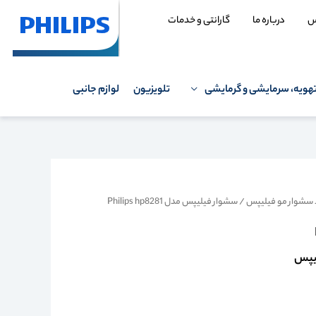
س
درباره ما
گارانتی و خدمات
هویه، سرمایشی و گرمایشی
تلویزیون
لوازم جانبی
 سشوار مو فیلیپس
/ سشوار فیلیپس مدل Philips hp8281