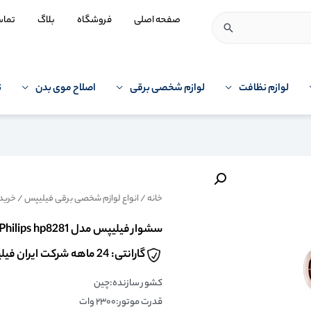
صفحه اصلی
فروشگاه
بلاگ
تما
لوازم نظافت
لوازم شخصی برقی
اصلاح موی بدن
ت
خانه
/
انواع لوازم شخصی برقی فیلیپس
/
خرید
سشوار فیلیپس مدل Philips hp8281
گارانتی: 24 ماهه شرکت ایران فیلیپس
کشور سازنده:چین
قدرت موتور:۲۳۰۰ وات