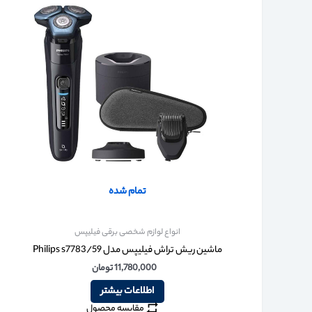
تمام شده
انواع لوازم شخصی برقی فیلیپس
ماشین ریش تراش فیلیپس مدل Philips s7783/59
11,780,000
تومان
اطلاعات بیشتر
مقایسه محصول