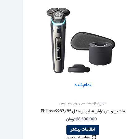
تمام شده
انواع لوازم شخصی برقی فیلیپس
ماشین ریش تراش فیلیپس مدل Philips s9987/85
28,500,000
تومان
اطلاعات بیشتر
مقایسه محصول