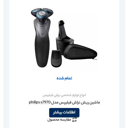
تمام شده
انواع لوازم شخصی برقی فیلیپس
ماشین ریش تراش فیلیپس مدل philips s7970
اطلاعات بیشتر
مقایسه محصول