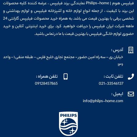
فیلیپس هوم | Philips-home نمایندگی برند فیلیپس ، عرضه کننده کلیه محصولات
این برند با کیفیت ، از جمله انواع لوازم خانه و آشپزخانه فیلیپس و لوازم بهداشتی و
شخصی برقی با بهترین قیمت می باشد. به همراه خرید محصولات فیلیپس گارانتی 24
ماهه شرکت ایران فیلیپس را دریافت خواهید کرد. برای خرید اینترنتی آنلاین و خرید
حضوری لوازم خانگی فیلیپس با بهترین قیمت با ما در تماس باشید.
آدرس :
خیابان ری - سه راه امین حضور - مجتمع تجاری خلیج فارس - طبقه منفی ۱ - واحد
۱۳۶
تلفن ثابت :
تلفن همراه :
09128457865
021-33546137
ایمیل :
info@philps-home.com