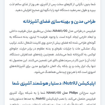
شما بدون نگرانی از کارهای سخت پس از آشپزی، هر روز از غذای سالم لذت
ببرید و طول عمر مفید دستگاه خود را با نگهداری صحیح افزایش دهید.
طراحی مدرن و بهینه‌سازی فضای آشپزخانه
فیلیپس در طراحی مدل
NA461/00
، تعادل بی‌نظیری میان ظرفیت داخلی
و ابعاد خارجی ایجاد کرده است. با وجود ظرفیت ۹ لیتری، بدنه دستگاه به
گونه‌ای طراحی شده که فضای بیش از حدی روی کابینت اشغال نکند. ترکیب
رنگ مشکی مات با جزئیات نقره‌ای و بدنه مقاوم در برابر حرارت، جلوه‌ای
لوکس به آشپزخانه شما می‌بخشد. همچنین پایه‌های ضدلغزش دستگاه،
ثبات آن را حین کار در سرعت‌های بالای فن تضمین می‌کنند. این محصول نه
تنها یک ابزار پخت و پز، بلکه یک المان دکوراتیو مدرن برای آشپزخانه‌های
امروزی است که با هر نوع چیدمانی هماهنگ می‌شود.
اپلیکیشن NutriU: دستیار هوشمند آشپزی شما
خرید سرخ‌کن
Philips
مدل
NA461/00
شما را به شبکه بزرگ آشپزی
فیلیپس متصل می‌کند. با نصب اپلیکیشن
NutriU
، به صدها دستور پخت