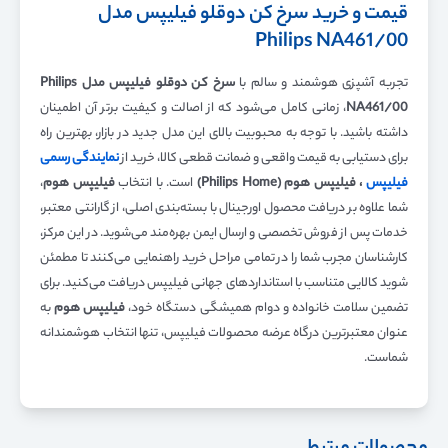
قیمت و خرید سرخ کن دوقلو فیلیپس مدل
Philips NA461/00
تجربه آشپزی هوشمند و سالم با
سرخ کن دوقلو فیلیپس مدل
Philips
NA461/00
، زمانی کامل می‌شود که از اصالت و کیفیت برتر آن اطمینان
داشته باشید. با توجه به محبوبیت بالای این مدل جدید در بازار، بهترین راه
برای دستیابی به قیمت واقعی و ضمانت قطعی کالا، خرید از
نمایندگی رسمی
فیلیپس
، فیلیپس هوم (
Philips Home
)
است. با انتخاب
فیلیپس هوم
،
شما علاوه بر دریافت محصول اورجینال با بسته‌بندی اصلی، از گارانتی معتبر،
خدمات پس از فروش تخصصی و ارسال ایمن بهره‌مند می‌شوید. در این مرکز،
کارشناسان مجرب شما را در تمامی مراحل خرید راهنمایی می‌کنند تا مطمئن
شوید کالایی متناسب با استانداردهای جهانی فیلیپس دریافت می‌کنید. برای
تضمین سلامت خانواده و دوام همیشگی دستگاه خود،
فیلیپس هوم
به
عنوان معتبرترین درگاه عرضه محصولات فیلیپس، تنها انتخاب هوشمندانه
شماست.