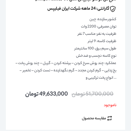
گارانتی: 24 ماهه شرکت ایران فیلیپس
کشور سازنده: چین
توان مصرفی: 2200 وات
ظرفیت به نفر: مناسب 7 نفر
ظرفیت کاسه: 9 لیتر
طول سیم برق: 100 سانتیمتر
نوع کاسه :نچسب و ضدخش
عملکرد: چند روش سرخ کردن – برشته کردن – گریل – چند روش پخت –
یخ زدایی – گرم کردن مجدد – گرم نگهدارنده – تست کردن – تخمیر –
انواع پخت ترکیبی و …
51,700,000
تومان
49,633,000
تومان
ناموجود
مقایسه محصول