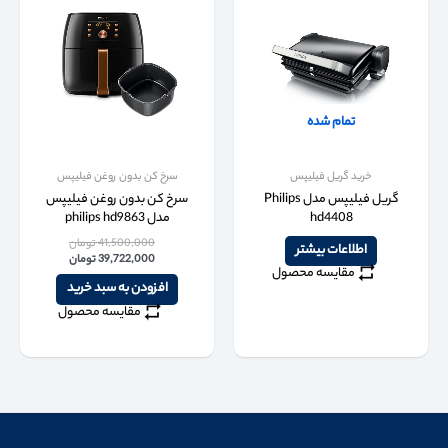
تمام شده
خرید گریل فیلیپس
سرخ کن بدون روغن فیلیپس
گریل فیلیپس مدل Philips
سرخ کن بدون روغن فیلیپس
hd4408
مدل philips hd9863
41,500,000
تومان
اطلاعات بیشتر
39,722,000
تومان
مقایسه محصول
افزودن به سبد خرید
مقایسه محصول