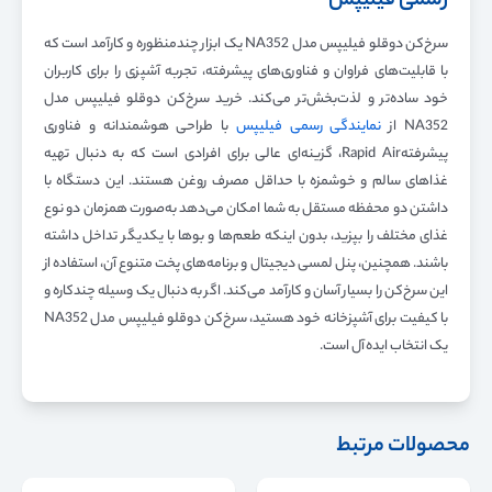
رسمی فیلیپس
سرخ‌کن دوقلو فیلیپس مدل NA352 یک ابزار چندمنظوره و کارآمد است که
با قابلیت‌های فراوان و فناوری‌های پیشرفته، تجربه آشپزی را برای کاربران
خود ساده‌تر و لذت‌بخش‌تر می‌کند. خرید سرخ‌کن دوقلو فیلیپس مدل
NA352 از
نمایندگی رسمی فیلیپس
با طراحی هوشمندانه و فناوری
پیشرفتهRapid Air، گزینه‌ای عالی برای افرادی است که به دنبال تهیه
غذاهای سالم و خوشمزه با حداقل مصرف روغن هستند. این دستگاه با
داشتن دو محفظه مستقل به شما امکان می‌دهد به‌صورت همزمان دو نوع
غذای مختلف را بپزید، بدون اینکه طعم‌ها و بوها با یکدیگر تداخل داشته
باشند. همچنین، پنل لمسی دیجیتال و برنامه‌های پخت متنوع آن، استفاده از
این سرخ‌کن را بسیار آسان و کارآمد می‌کند. اگر به دنبال یک وسیله چندکاره و
با کیفیت برای آشپزخانه خود هستید، سرخ‌کن دوقلو فیلیپس مدل NA352
یک انتخاب ایده‌آل است.
محصولات مرتبط