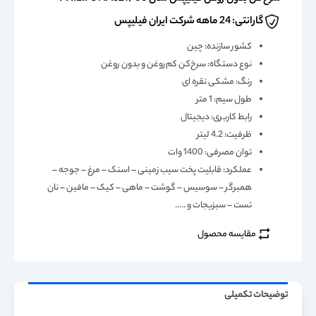
گارانتی: 24 ماهه شرکت ایران فیلیپس
کشور سازنده
:
چین
نوع دستگاه
:
سرخ‌کن کم‌‌روغن و بدون روغن
رنگ: مشکی نقره ای
طول سیم
:
1 متر
رابط کاربری
:
دیجیتال
ظرفیت: 4.2 لیتر
توان مصرفی
:
1400 وات
عملکرد
:
قابلیت پخت سیب زمینی – اسنک – مرغ – جوجه –
همبرگر – سوسیس – گوشت – ماهی – کیک – مافین – نان
تست – سبزیجات و …..
مقایسه محصول
توضیحات تکمیلی