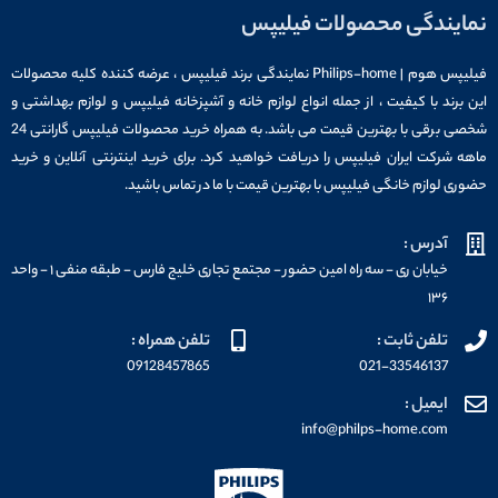
نمایندگی محصولات فیلیپس
فیلیپس هوم | Philips-home نمایندگی برند فیلیپس ، عرضه کننده کلیه محصولات
این برند با کیفیت ، از جمله انواع لوازم خانه و آشپزخانه فیلیپس و لوازم بهداشتی و
شخصی برقی با بهترین قیمت می باشد. به همراه خرید محصولات فیلیپس گارانتی 24
ماهه شرکت ایران فیلیپس را دریافت خواهید کرد. برای خرید اینترنتی آنلاین و خرید
حضوری لوازم خانگی فیلیپس با بهترین قیمت با ما در تماس باشید.
آدرس :
خیابان ری - سه راه امین حضور - مجتمع تجاری خلیج فارس - طبقه منفی ۱ - واحد
۱۳۶
تلفن ثابت :
تلفن همراه :
09128457865
021-33546137
ایمیل :
info@philps-home.com