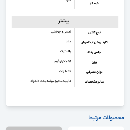
دارد
خودکار
بیشتر
لمسی و چرخشی
نوع کنترل
دارد
کلید روشن / خاموش
پلاستیک
جنس بدنه
۷.۹۹ کیلوگرم
وزن
1755 وات
توان مصرفی
قابلیت ذخیره برنامه پخت دلخواه
سایر مشخصات
محصولات مرتبط