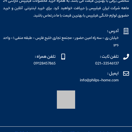
شخصی برقی با بهترین قیمت می باشد. به همراه خرید محصولات فیلیپس گارانتی 24
ماهه شرکت ایران فیلیپس را دریافت خواهید کرد. برای خرید اینترنتی آنلاین و خرید
حضوری لوازم خانگی فیلیپس با بهترین قیمت با ما در تماس باشید.
آدرس :
خیابان ری - سه راه امین حضور - مجتمع تجاری خلیج فارس - طبقه منفی ۱ - واحد
۱۳۶
تلفن ثابت :
تلفن همراه :
09128457865
021-33546137
ایمیل :
info@philps-home.com