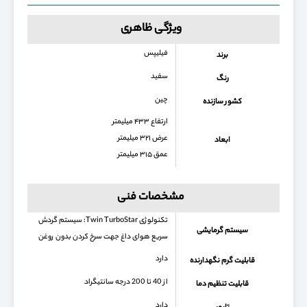
ویژگی ظاهری
فیلیپس
برند
سفید
رنگ
چین
کشور سازنده
ارتفاع ۴۳۳ میلیمتر
عرض ۳۲۱ میلیمتر
ابعاد
عمق ۳۱۵ میلیمتر
مشخصات فنی
تکنولوژی Twin TurboStar: سیستم گردش
سیستم گرمایشی
سریع هوای داغ جهت سرخ کردن بدون روغن
دارد
قابلیت گرم نگهدارنده
از 40 تا 200 درجه سانتیگراد
قابلیت تنظیم دما
دارد