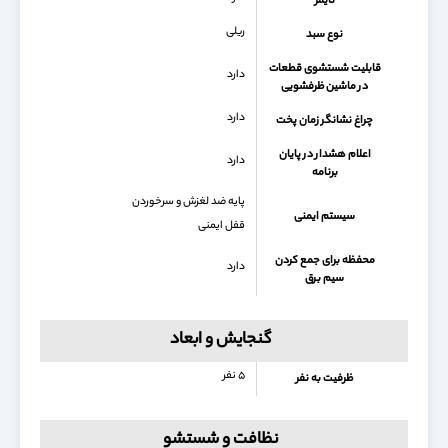
تایمر
ریلی
نوع سبد
قابلیت شستشوی قطعات
دارد
در ماشین ظرفشویی
دارد
چراغ نشانگر زمان پخت
اعلام هشدار در پایان
دارد
برنامه
پایه ضد لغزش و سرخوردن
سیستم ایمنی
قفل ایمنی
محفظه برای جمع كردن
دارد
سیم برق
گنجایش و ابعاد
۵ نفر
ظرفیت به نفر
نظافت و شستشو