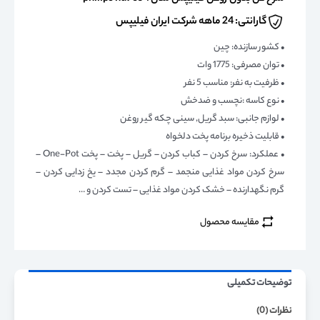
گارانتی: 24 ماهه شرکت ایران فیلیپس
• کشور سازنده: چین
• توان مصرفی: 1775 وات
• ظرفیت به نفر: مناسب 5 نفر
• نوع کاسه :نچسب و ضدخش
• لوازم جانبی: سبد گریل, سینی چکه گیر روغن
• قابلیت ذخیره برنامه پخت دلخواه
• عملکرد: سرخ کردن – کباب کردن – گریل – پخت – پخت One-Pot –
سرخ کردن مواد غذایی منجمد – گرم کردن مجدد – یخ زدایی کردن –
گرم نگهدارنده – خشک کردن مواد غذایی – تست کردن و …
مقایسه محصول
توضیحات تکمیلی
نظرات (0)