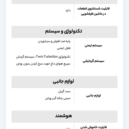
قابلیت شستشوی قطعات
دارد
در ماشین ظرفشویی
تکنولوژی و سیستم
پایه ضد لغزش و سرخوردن
سیستم ایمنی
قفل ایمنی
تکنولوژی Twin TurboStar: سیستم گردش
سیستم گرمایشی
سریع هوای داغ جهت سرخ کردن بدون روغن
لوازم جانبی
سبد گریل
لوازم جانبی
سینی چکه گیر روغن
هوشمند
قابلیت خاموش شدن