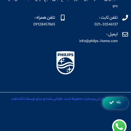
۱۳۶
تلفن ثابت :
تلفن همراه :
09128457865
021-33546137
ایمیل :
info@philps-home.com
تمامی حقوق این وبسایت محفوظ است. طراحی شده و سئو توسط دلتاسافت
بله