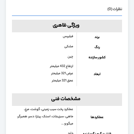
نظرات (0)
ویژگی ظاهری
فیلیپس
برند
مشکی
رنگ
چین
کشور سازنده
ارتفاع 432 میلیمتر
عرض 321 میلیمتر
ابعاد
عمق 321 میلیمتر
مشخصات فنی
عملکرد پخت سیب زمینی، گوشت، مرغ،
ماهی، سبزیجات، اسنک، پیتزا، دسر، همبرگر،
عملکردها
میگو و …
دارد