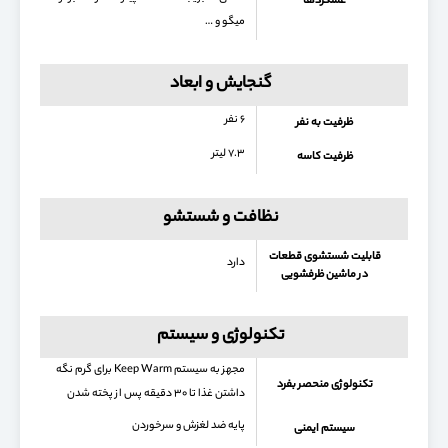
عملکردها
میگو و …
گنجایش و ابعاد
۶ نفر
ظرفیت به نفر
۷.۳ لیتر
ظرفیت کاسه
نظافت و شستشو
قابلیت شستشوی قطعات
دارد
در ماشین ظرفشویی
تکنولوژی و سیستم
مجهز به سیستم Keep Warm برای گرم نگه
تکنولوژی منحصر بفرد
داشتن غذا تا ۳۰ دقیقه پس از پخته شدن
پایه ضد لغزش و سرخوردن
سیستم ایمنی