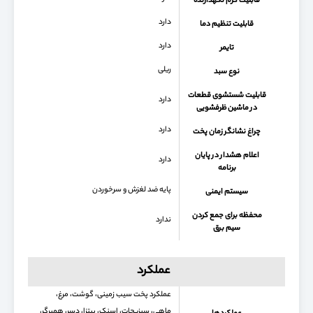
قابلیت گرم نگهدارنده
دارد
قابلیت تنظیم دما
دارد
تایمر
ریلی
نوع سبد
قابلیت شستشوی قطعات
دارد
در ماشین ظرفشویی
دارد
چراغ نشانگر زمان پخت
اعلام هشدار در پایان
دارد
برنامه
پایه ضد لغزش و سرخوردن
سیستم ایمنی
محفظه برای جمع كردن
ندارد
سیم برق
عملکرد
عملکرد پخت سیب زمینی، گوشت، مرغ،
ماهی، سبزیجات، اسنک، پیتزا، دسر، همبرگر،