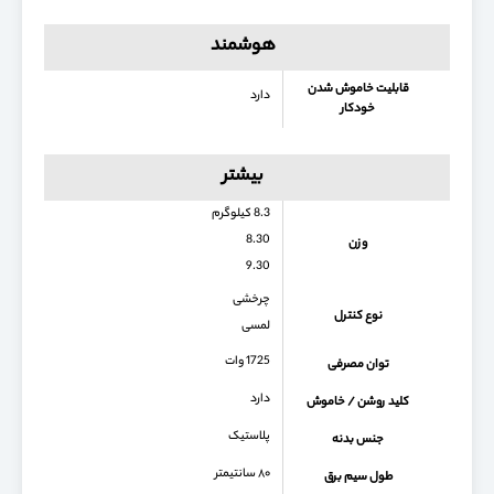
هوشمند
قابلیت خاموش شدن
دارد
خودکار
بیشتر
8.3 کیلوگرم
8.30
وزن
9.30
چرخشی
نوع کنترل
لمسی
1725 وات
توان مصرفی
دارد
کلید روشن / خاموش
پلاستیک
جنس بدنه
۸۰ سانتیمتر
طول سیم برق