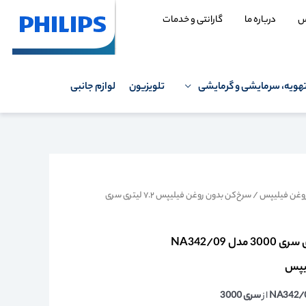
س
درباره ما
گارانتی و خدمات
هویه، سرمایشی و گرمایشی
تلویزیون
لوازم جانبی
روغن فیلیپس
/ سرخ‌کن بدون روغن فیلیپس ۷.۲ لیتری سری
NA342/
از
سری 3000