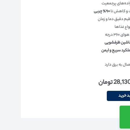
اده‌های پرجمعیت
 و کاهش تا
۹۰٪ چربی
ظیم دقیق دما و زمان
واع غذاها
۳۶۰ درجه
اشین ظرفشویی
لکرد سریع و ایمن
ال به برق دارد
28,13
تومان
د خرید