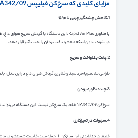
مزایای کلیدی که سرخ‌کن فیلیپس NA342/09 را متمایز می‌کند
1.کاهش چشمگیر چربی تا ۹۰٪
می‌شود، بدون اینکه طعم و بافت ترد آن را تحت تأثیر قرار دهد.
2.پخت یکنواخت و سریع
طراحی منحصربه‌فرد سبد و فناوری گردش هوای داغ در این مدل، باعث م
3.چندمنظوره بودن
سرخ‌کن NA342/09 فقط یک سرخ‌کن نیست. این دستگاه می‌تواند نقش یک فر، گریل، کباب‌پز و حتی بخارپز را نیز ایفا کند. با ۱۲ برنامه متنوع، می‌توانید طیف گسترده‌ای از غذاها را با این دستگاه تهیه کنید.
4.سهولت در تمیزکاری
قطعات جداشدنی این سرخ‌کن، از جمله سبد، قابلیت شستشو در ماشین ظ