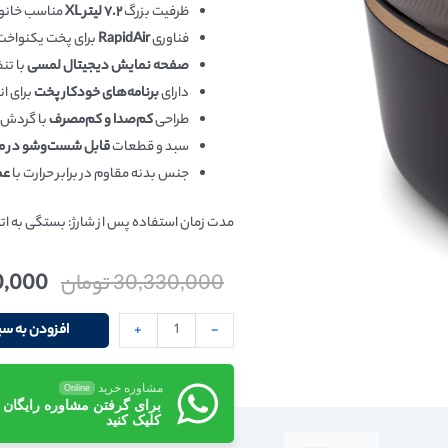
ظرفیت بزرگ
۷.۲ لیتر XL
مناسب خانو
فناوری
RapidAir
برای پخت یکنواخت
صفحه نمایش دیجیتال لمسی
با تن
دارای
برنامه‌های خودکار پخت
برای ان
طراحی
کم‌صدا و کم‌مصرف
با گردش هوای 
سبد و قطعات
قابل شست‌وشو در م
جنس بدنه مقاوم در برابر حرارت با
عم
مدت زمان استفاده پس از شارژ: بستگی به اتص
30,330,000
تومان
0,000
-
+
افزودن به سب
مشاوره خرید
Online
برای گرفتن مشاوره رایگان
کلیک کنید