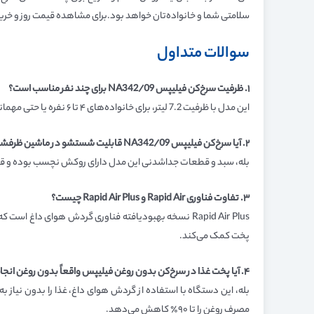
سلامتی شما و خانواده‌تان خواهد بود.برای مشاهده قیمت روز و خرید سرخ‌کن بدو
سوالات متداول
۱
. ظرفیت سرخ‌کن فیلیپس NA342/09 برای چند نفر مناسب است؟
این مدل با ظرفیت 7.2 لیتر، برای خانواده‌های ۴ تا ۶ نفره یا حتی مهمانی‌های کوچک بسیار مناسب است و می‌تواند به راحتی نیازهای یک خانواده پرجمعیت را برآورده کند.
۲
. آیا سرخ‌کن فیلیپس NA342/09 قابلیت شستشو در ماشین ظرفشویی را دارد؟
بله، سبد و قطعات جداشدنی این مدل دارای روکش نچسب بوده و قاب
۳
. تفاوت فناوری Rapid Air و Rapid Air Plus چیست؟
Rapid Air Plus نسخه بهبودیافته فناوری گردش هوای داغ
پخت کمک می‌کند.
۴
. آیا پخت غذا در سرخ‌کن بدون روغن فیلیپس واقعاً بدون روغن انج
بله، این دستگاه با استفاده از گردش هوای داغ، غذا را بدون نیاز 
مصرف روغن را تا ۹۰٪ کاهش می‌دهد.