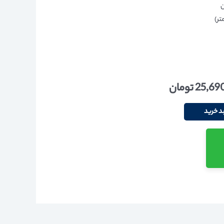
ن
25,69
تومان
د خرید