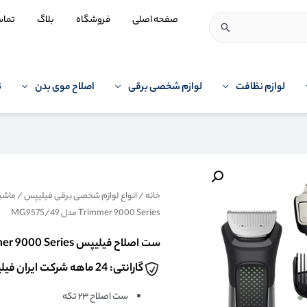
صفحه اصلی
فروشگاه
بلاگ
تما
لوازم نظافت
لوازم شخصی برقی
اصلاح موی بدن
ت
خانه
/
انواع لوازم شخصی برقی فیلیپس
/
ماشین
Trimmer 9000 Series مدل MG9575/49
ست اصلاح فیلیپس Norelco All-in-One Trimmer 9000 Series مدل MG9575/49
گارانتی: 24 ماهه شرکت ایران فیلیپس
ست اصلاح ۲۳ تکه