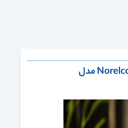
خرید ست اصلاح فیلیپس Norelco All-in-One Trimmer 9000 Series مدل