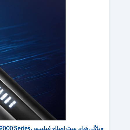
ویژگی‌های ست اصلاح فیلیپس Norelco All-in-One Trimmer 9000 Series مدل MG9575/49