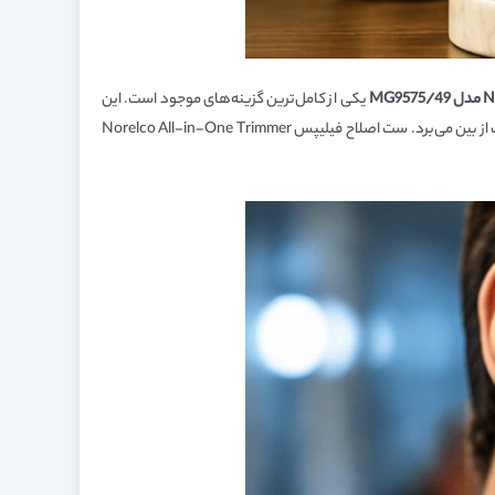
مدل
MG9575/49
یکی از کامل‌ترین گزینه‌های موجود است. این
ماشین اصلاح چندکاره فیلیپس برای اصلاح صورت، سر، بدن، بینی و گوش طراحی شده و با تنوع بالای شانه‌ها و سری‌ها، نیاز شما را به چند دستگاه مختلف از بین می‌برد. ست اصلاح فیلیپس Norelco All-in-One Trimmer