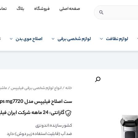
صفحه اصلی
فروشگاه
بلاگ
تما
لوازم نظافت
لوازم شخصی برقی
اصلاح موی بدن
ت
خانه
/
انواع لوازم شخصی برقی فیلیپس
/
ماشین
ست اصلاح فیلیپس مدل philips mg7720
گارانتی: 24 ماهه شرکت ایران فیلیپس
کشور سازنده:اندونزی
ضد آب (قابلیت استفاده زیر دوش):دارد