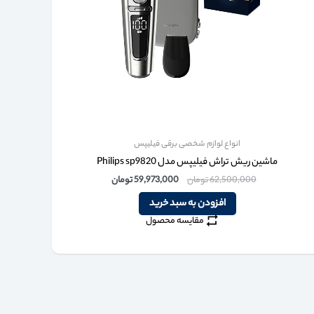
انواع لوازم شخصی برقی فیلیپس
ماشین ریش تراش فیلیپس مدل Philips sp9820
62,500,000
تومان
59,973,000
تومان
افزودن به سبد خرید
مقایسه محصول