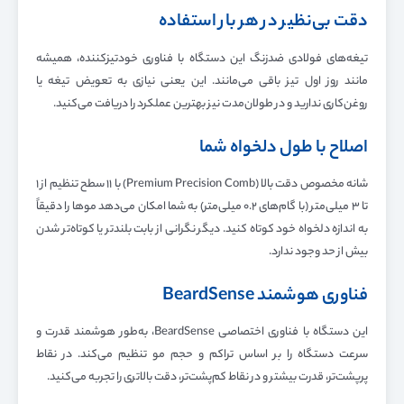
دقت بی‌نظیر در هر بار استفاده
تیغه‌های فولادی ضدزنگ این دستگاه با فناوری خودتیزکننده، همیشه
مانند روز اول تیز باقی می‌مانند. این یعنی نیازی به تعویض تیغه یا
روغن‌کاری ندارید و در طولان‌مدت نیز بهترین عملکرد را دریافت می‌کنید.
اصلاح با طول دلخواه شما
شانه مخصوص دقت بالا (Premium Precision Comb) با ۱۱ سطح تنظیم از ۱
تا ۳ میلی‌متر (با گام‌های ۰.۲ میلی‌متر) به شما امکان می‌دهد موها را دقیقاً
به اندازه دلخواه خود کوتاه کنید. دیگر نگرانی از بابت بلندتر یا کوتاه‌تر شدن
بیش از حد وجود ندارد.
فناوری هوشمند BeardSense
این دستگاه با فناوری اختصاصی BeardSense، به‌طور هوشمند قدرت و
سرعت دستگاه را بر اساس تراکم و حجم مو تنظیم می‌کند. در نقاط
پرپشت‌تر، قدرت بیشتر و در نقاط کم‌پشت‌تر، دقت بالاتری را تجربه می‌کنید.