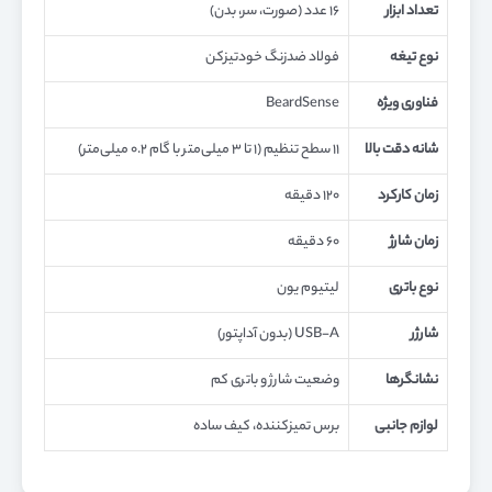
تعداد ابزار
۱۶ عدد (صورت، سر، بدن)
نوع تیغه
فولاد ضدزنگ خودتیزکن
فناوری ویژه
BeardSense
شانه دقت بالا
۱۱ سطح تنظیم (۱ تا ۳ میلی‌متر با گام ۰.۲ میلی‌متر)
زمان کارکرد
۱۲۰ دقیقه
زمان شارژ
۶۰ دقیقه
نوع باتری
لیتیوم یون
شارژر
USB-A (بدون آداپتور)
نشانگرها
وضعیت شارژ و باتری کم
لوازم جانبی
برس تمیزکننده، کیف ساده