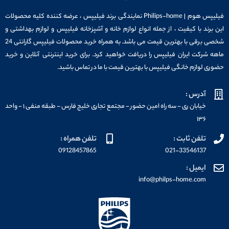
فیلیپس هوم | Philips-home نمایندگی برند فیلیپس ، عرضه کننده کلیه محصولات
این برند با کیفیت ، از جمله انواع لوازم خانه و آشپزخانه فیلیپس و لوازم بهداشتی و
شخصی برقی با بهترین قیمت می باشد. به همراه خرید محصولات فیلیپس گارانتی 24
ماهه شرکت ایران فیلیپس را دریافت خواهید کرد. برای خرید اینترنتی آنلاین و خرید
حضوری لوازم خانگی فیلیپس با بهترین قیمت با ما در تماس باشید.
آدرس :
خیابان ری - سه راه امین حضور - مجتمع تجاری خلیج فارس - طبقه منفی ۱ - واحد
۱۳۶
تلفن ثابت :
تلفن همراه :
09128457865
021-33546137
ایمیل :
info@philps-home.com