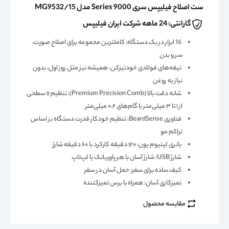
ست اصلاح فیلیپس سری 9000 Series مدل MG9532/15
گارانتی: 24 ماهه شرکت ایران فیلیپس
16 ابزار در یک دستگاه: کاملترین مجموعه برای اصلاح صورت،
سر و بدن
تیغه‌های فولادی خودتیزکن: همیشه تیز مثل روز اول، بدون
نیاز به روغن
شانه دقت بالا (Premium Precision Comb): تنظیم ۱۱ سطحی
از ۱ تا ۳ میلی‌متر با گام‌های ۰.۲ میلی‌متر
فناوری BeardSense: تنظیم خودکار قدرت دستگاه بر اساس
تراکم مو
باتری لیتیوم یون: ۱۲۰ دقیقه کارکرد با ۶۰ دقیقه شارژ
شارژ USB: شارژ آسان با هر پاوربانک یا لپ‌تاپ
کیف ساده برای سفر: حمل آسان در سفر
تمیزکاری آسان: همراه با برس تمیزکننده
مقایسه محصول