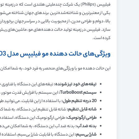
فیلیپس (Philips) یک شرکت چندملیتی هلندی است که د
یکی از معتبرترین و شناخته‌شده‌ترین برندهای جهان شناخته می‌شود
بالا، دوام و طراحی مدرن، از محبوبیت بالایی در سراسر جهان برخورد
سازد. فیلیپس در زمینه تولید حالت دهنده‌های مو، ماشین‌های ریش‌ت
کرده است.
ویژگی‌های حالت دهنده مو فیلیپس مدل BHA305/03
این حالت دهنده مو با ویژگی‌های منحصر به فرد خود، به شما امکان می
تیغه‌های خود تیز شونده
:
تیغه‌های این دستگاه با فناوری 
سیستم
TurboBoost:
این سیستم با افزایش قدرت موتور، ب
20
درجه تنظیم طول
:
با استفاده از این قابلیت، می‌توانید طول موهای خود را بین 0.8 تا 10 میلی‌مت
شانه قابل تنظیم
:
شانه قابل تنظیم این دستگاه، به شما کمک
طراحی ارگونومیک
:
طراحی ارگونومیک این دستگاه، استفاده از
بدنه ضد آب
:
بدنه ضد آب این دستگاه، به شما امکان می‌دهد تا
شارژ بی‌سیم
:
این دستگاه با قابلیت شارژ بی‌سیم، استفاده از آ