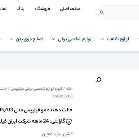
صفحه اصلی
فروشگاه
بلاگ
تما
لوازم نظافت
لوازم شخصی برقی
اصلاح موی بدن
ت
خانه
/
انواع لوازم شخصی برقی فیلیپس
/
حالت
bha305/03
حالت دهنده مو فیلیپس مدل Philips bha305/03
گارانتی: 24 ماهه شرکت ایران فیلیپس
کشور سازنده:چین