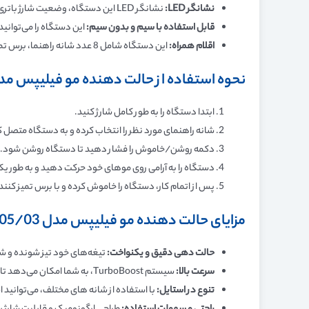
نشانگر
LED:
نشانگر LED این دستگاه، وضعیت شارژ باتری را به شما نشان می‌دهد.
قابل استفاده با سیم و بدون سیم
:
این دستگاه را می‌توانی
اقلام همراه
:
این دستگاه شامل 8 عدد شانه راهنما، برس تمیز کننده و روغن مخصوص است.
نحوه استفاده از حالت دهنده مو فیلیپس مدل A305/03
ابتدا دستگاه را به طور کامل شارژ کنید.
شانه راهنمای مورد نظر را انتخاب کرده و به دستگاه متصل ک
دکمه روشن/خاموش را فشار دهید تا دستگاه روشن شود.
دستگاه را به آرامی روی موهای خود حرکت دهید و به طور ی
پس از اتمام کار، دستگاه را خاموش کرده و با برس تمیز کننده،
مزایای حالت دهنده مو فیلیپس مدل BHA305/03
حالت دهی دقیق و یکنواخت
:
تیغه‌های خود تیز شونده و شا
سرعت بالا
:
سیستم TurboBoost، به شما امکان می‌دهد تا موهای خود را به سرعت و در کمترین زمان برش دهید.
تنوع در استایل
:
با استفاده از شانه های مختلف، می‌توانید ا