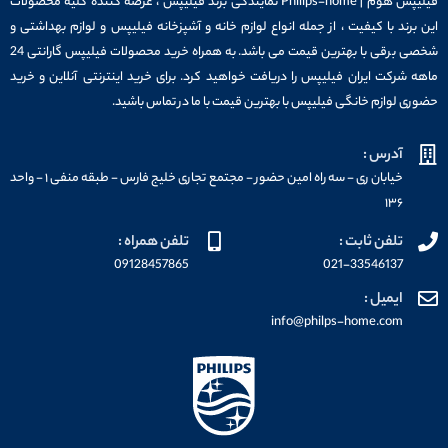
فیلیپس هوم | Philips-home نمایندگی برند فیلیپس ، عرضه کننده کلیه محصولات
این برند با کیفیت ، از جمله انواع لوازم خانه و آشپزخانه فیلیپس و لوازم بهداشتی و
شخصی برقی با بهترین قیمت می باشد. به همراه خرید محصولات فیلیپس گارانتی 24
ماهه شرکت ایران فیلیپس را دریافت خواهید کرد. برای خرید اینترنتی آنلاین و خرید
حضوری لوازم خانگی فیلیپس با بهترین قیمت با ما در تماس باشید.
آدرس :
خیابان ری - سه راه امین حضور - مجتمع تجاری خلیج فارس - طبقه منفی ۱ - واحد
۱۳۶
تلفن ثابت :
تلفن همراه :
09128457865
021-33546137
ایمیل :
info@philps-home.com