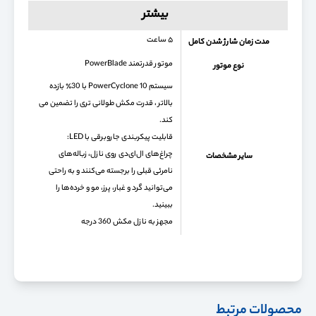
بیشتر
۵ ساعت
مدت زمان شارژ شدن کامل
موتور قدرتمند PowerBlade
نوع موتور
سیستم PowerCyclone 10 با 30٪ بازده
بالاتر ، قدرت مکش طولانی تری را تضمین می
کند.
قابلیت پیکربندی جاروبرقی با LED:
چراغ‌های ال‌ای‌دی روی نازل، زباله‌های
سایر مشخصات
نامرئی قبلی را برجسته می‌کنند و به راحتی
می‌توانید گرد و غبار، پرز، مو و خرده‌ها را
ببینید.
مجهز به نازل مکش 360 درجه
محصولات مرتبط