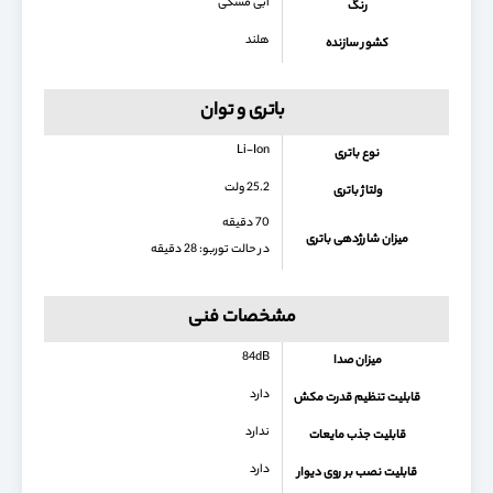
آبی مشکی
رنگ
هلند
کشور سازنده
باتری و توان
Li-Ion
نوع باتری
25.2 ولت
ولتاژ باتری
70 دقیقه
میزان شارژدهی باتری
در حالت توربو: 28 دقیقه
مشخصات فنی
84dB
میزان صدا
دارد
قابلیت تنظیم قدرت مکش
ندارد
قابلیت جذب مایعات
دارد
قابلیت نصب بر روی دیوار