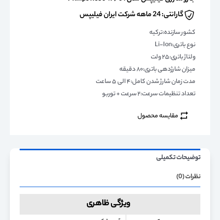
گارانتی: 24 ماهه شرکت ایران فیلیپس
کشور سازنده:ترکیه
نوع باتری:Li-Ion
ولتاژ باتری:۲۵ ولت
میزان شارژدهی باتری:۸۰ دقیقه
مدت زمان شارژ شدن کامل:۴ الی ۵ ساعت
تعداد تنظیمات سرعت:۲ سرعت + توربو
مقایسه محصول
توضیحات تکمیلی
نظرات (0)
ویژگی ظاهری