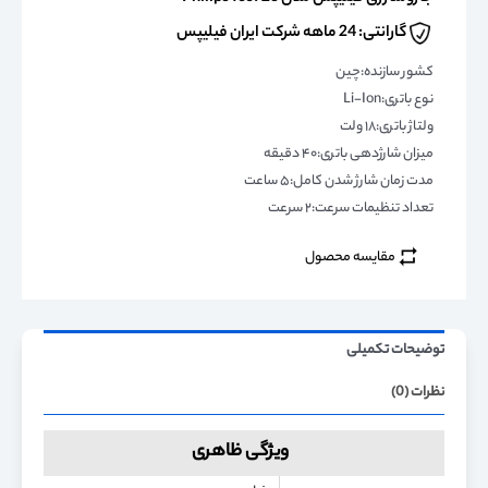
گارانتی: 24 ماهه شرکت ایران فیلیپس
کشور سازنده:چین
نوع باتری:Li-Ion
ولتاژ باتری:۱۸ ولت
میزان شارژدهی باتری:۴۰ دقیقه
مدت زمان شارژ شدن کامل:۵ ساعت
تعداد تنظیمات سرعت:۲ سرعت
مقایسه محصول
توضیحات تکمیلی
نظرات (0)
ویژگی ظاهری