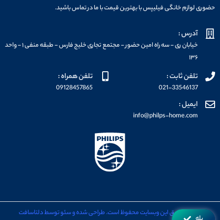
حضوری لوازم خانگی فیلیپس با بهترین قیمت با ما در تماس باشید.
آدرس :
خیابان ری - سه راه امین حضور - مجتمع تجاری خلیج فارس - طبقه منفی ۱ - واحد
۱۳۶
تلفن ثابت :
تلفن همراه :
09128457865
021-33546137
ایمیل :
info@philps-home.com
تمامی حقوق این وبسایت محفوظ است. طراحی شده و سئو توسط دلتاسافت
بله