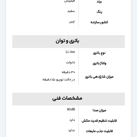
فیلیپس
برند
سفید
رنگ
چین
کشور سازنده
باتری و توان
Li-Ion
نوع باتری
۱۸ ولت
ولتاژ باتری
۳۰ دقیقه
میزان شارژدهی باتری
در حالت توربو: ۱۵ دقیقه
مشخصات فنی
80dB
میزان صدا
دارد
قابلیت تنظیم قدرت مکش
ندارد
قابلیت جذب مایعات