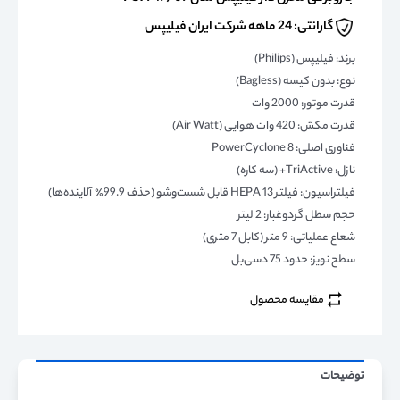
گارانتی: 24 ماهه شرکت ایران فیلیپس
برند: فیلیپس (Philips)
نوع: بدون کیسه (Bagless)
قدرت موتور: 2000 وات
قدرت مکش: 420 وات هوایی (Air Watt)
فناوری اصلی: PowerCyclone 8
نازل: TriActive+ (سه کاره)
فیلتراسیون: فیلتر HEPA 13 قابل شست‌وشو (حذف 99.9٪ آلاینده‌ها)
حجم سطل گردوغبار: 2 لیتر
شعاع عملیاتی: 9 متر (کابل 7 متری)
سطح نویز: حدود 75 دسی‌بل
مقایسه محصول
توضیحات