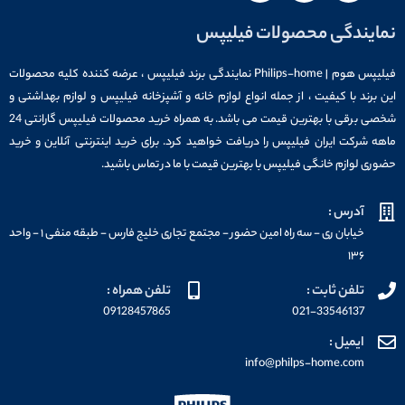
نمایندگی محصولات فیلیپس
فیلیپس هوم | Philips-home نمایندگی برند فیلیپس ، عرضه کننده کلیه محصولات
این برند با کیفیت ، از جمله انواع لوازم خانه و آشپزخانه فیلیپس و لوازم بهداشتی و
شخصی برقی با بهترین قیمت می باشد. به همراه خرید محصولات فیلیپس گارانتی 24
ماهه شرکت ایران فیلیپس را دریافت خواهید کرد. برای خرید اینترنتی آنلاین و خرید
حضوری لوازم خانگی فیلیپس با بهترین قیمت با ما در تماس باشید.
آدرس :
خیابان ری - سه راه امین حضور - مجتمع تجاری خلیج فارس - طبقه منفی ۱ - واحد
۱۳۶
تلفن ثابت :
تلفن همراه :
09128457865
021-33546137
ایمیل :
info@philps-home.com