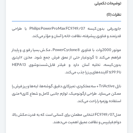
توضیحات تکمیلی
نظرات (0)
جاروبرقی بدون کیسه Philips PowerPro Max FC9749/07 با طراحی
قدرتمند و فناوری پیشرفته، نظافت خانه را آسان و مؤثر می‌کند.
موتور 2000 وات با فناوری PowerCyclone 8، مکش بسیار قوی و پایدار
فراهم می‌کند تا گردوغبار حتی از عمق فرش جمع شود. مخزن ۲ لیتری
بدون کیسه، تخلیه‌ آسان دارد و فیلتر قابل شست‌وشوی HEPA 13
تا 99.9٪ آلاینده‌های ریز را جذب می‌کند.
نازل TriActive + سه‌عملکردی، تمیزکاری دقیق گوشه‌ها، لبه‌ها و پرز فرش را
ممکن می‌سازد. طراحی ارگونومیک، لوازم جانبی کامل و شعاع کاری ۹ متری
استفاده روزمره را راحت می‌کند.
مدل FC9749/07 انتخابی مطمئن برای کسانی است که به قدرت مکش بالا،
دوام فیلیپس و نظافت عمیق اهمیت می‌دهند.