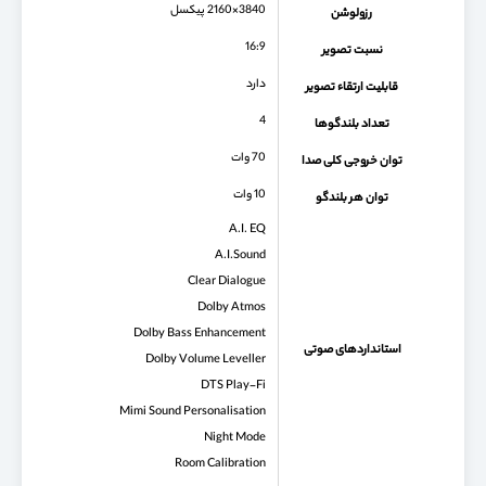
3840×2160 پیکسل
رزولوشن
16:9
نسبت تصویر
دارد
قابلیت ارتقاء تصویر
4
تعداد بلندگوها
70 وات
توان خروجی کلی صدا
10 وات
توان هر بلندگو
A.I. EQ
A.I.Sound
Clear Dialogue
Dolby Atmos
Dolby Bass Enhancement
استانداردهای صوتی
Dolby Volume Leveller
DTS Play-Fi
Mimi Sound Personalisation
Night Mode
Room Calibration