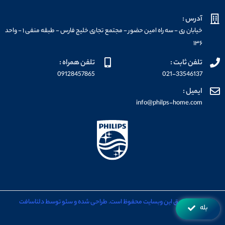
آدرس :
خیابان ری - سه راه امین حضور - مجتمع تجاری خلیج فارس - طبقه منفی ۱ - واحد
۱۳۶
تلفن ثابت :
تلفن همراه :
09128457865
021-33546137
ایمیل :
info@philps-home.com
تمامی حقوق این وبسایت محفوظ است. طراحی شده و سئو توسط دلتاسافت
بله