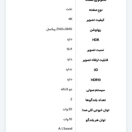
تکنولوژی صفحه
تخت
نوع صفحه
4K
کیفیت تصویر
3840×2160 پیکسل
رزولوشن
دارد
HDR
16:9
نسبت تصویر
دارد
قابلیت ارتقاء تصویر
ندارد
3D
دارد
HDR10
دو کاناله
سیستم صوتی
2
تعداد بلندگوها
20 وات
توان خروجی کلی صدا
10 وات
توان هر بلندگو
A.I.Sound