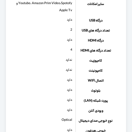
Youtube، Amazon Prim Video،Spotofy و
سایر امکانات
Apple Tv
دارد
درگاه USB
2
تعداد درگاه های USB
دارد
درگاه HDMI
4
تعداد درگاه های HDMI
ندارد
کامپوزیت
ندارد
کامپونینت
دارد
اتصال WiFi
دارد
بلوتوث
دارد
پورت شبکه (LAN)
دارد
ورودی آنتن
Optical
نوع خروجی صدای دیجیتال
دارد
خروجی هدفون