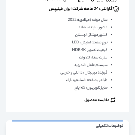
گارانتی: 24 ماهه شرکت ایران فیلیپس
سال عرضه (میلادی): 2022
کشور سازنده : هلند
کشور مونتاژ : لهستان
نوع صفحه نمایش: LED
کیفیت تصویر: HDR 4K
قدرت صدا : 20 وات
سیستم عامل : اندروید
گیرنده دیجیتال : داخلی و خارجی
طراحی صفحه : اسلیم و نازک
سایز تلویزیون: 65 اینچ
مقایسه محصول
توضیحات تکمیلی