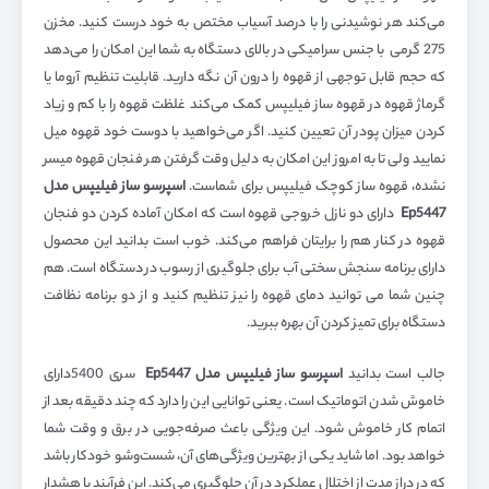
می‌کند هر نوشیدنی را با درصد آسیاب مختص به خود درست کنید. مخزن
275 گرمی با جنس سرامیکی در بالای دستگاه به شما این امکان را می‌دهد
که حجم قابل توجهی از قهوه را درون آن نگه دارید. قابلیت تنظیم آروما یا
گرماژ قهوه در قهوه ساز فیلیپس کمک می‌کند غلظت قهوه را با کم و زیاد
کردن میزان پودر آن تعیین کنید. اگر می‌خواهید با دوست خود قهوه میل
نمایید ولی تا به امروز این امکان به دلیل وقت گرفتن هر فنجان قهوه میسر
نشده، قهوه ساز کوچک فیلیپس برای شماست.
اسپرسو ساز فیلیپس مدل
Ep5447
دارای دو نازل خروجی قهوه است که امکان آماده کردن دو فنجان
قهوه در کنار هم را برایتان فراهم می‌کند. خوب است بدانید این محصول
دارای برنامه سنجش سختی آب برای جلوگیری از رسوب در دستگاه است. هم
چنین شما می توانید دمای قهوه را نیز تنظیم کنید و از دو برنامه نظافت
دستگاه برای تمیز کردن آن بهره ببرید.
جالب است بدانید
اسپرسو ساز فیلیپس مدل
Ep5447
سری 5400دارای
خاموش شدن اتوماتیک است. یعنی توانایی این را دارد که چند دقیقه بعد از
اتمام کار خاموش شود. این ویژگی باعث صرفه‌جویی در برق و وقت شما
خواهد بود. اما شاید یکی از بهترین ویژگی‌های آن، شست‌و‌شو خودکار باشد
که در دراز مدت از اختلال عملکرد در آن جلوگیری می‌کند. این فرآیند با هشدار