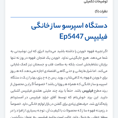
توضیحات تکمیلی
نظرات (5)
دستگاه اسپرسو ساز خانگی
فیلیپس Ep5447
اگر تجربه قهوه خوردن را داشته باشید می‌دانید انرژی که این نوشیدنی به
شما می‌دهد، هیچ جایگزینی ندارد. خوردن یک فنجان قهوه در روز نه تنها
برایتان نشاط‌بخش است، بلکه به سلامت قلب و جسمتان نیز کمک شایانی
می‌کند. اما شرایط زمانی و حتی گاهی اقتصادی اجازه نمی‌دهد که هر روز
برای خوردن قهوه به کافی‌شاپ بروید. پس چه چیزی بهتر از یک دستگاه
اسپرسو ساز خانگی که همراه هر روزتان باشد؟ خصوصاً اگر این محصول از
برند مطرح
فیلیپس
باشد. حتماً با برند چند ملیتی هلندی فیلیپس آشنایی
دارید. این برند خوش‌نام که توسط آقای جرارد فیلیپس در آمستردام
پایه‌گذاری شد، حرف‌های زیادی برای گفتن در بازار لوازم خانگی دارد. خصوصاً
در زمینه قهوه ساز که محصولات با کیفیت آن، توجه بسیاری از افراد را در
سطح جهانی به دنبال دارد. جالب است بدانید فیلیپس به عنوان بزرگ‌ترین