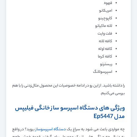
قهوه
امریکانو
کاپوچینو
لاته ماکیاتو
فلت وایت
کافه لاته
کافه اوله
کافه کرما
ریسترتو
اسپرسولانگ
را داشته باشید. از این رو در ادامه خصوصیات این محصول مثال‌زدنی را با هم
بررسی می‌کنیم.
ویژگی های دستگاه اسپرسو ساز خانگی فیلیپس
مدل Ep5447
چه مواردی باعث می شود به سراغ یک
دستگاه اسپرسوساز
بروید؟ در واقع