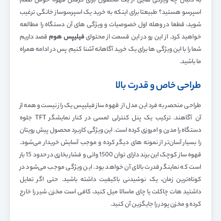
به دنبال چه ویژگی هایی از یک محصول برای گرفتن قهوه خوش طعم
اسپرسو هستید؟ طبیعتا برای اینکه به خرید یک اسپرسوساز خانگی ترغیب
شوید، قطعا در وهله اول خصوصیات و ویژگی های آن دستگاه را مطالعه
خواهید کرد. از این رو در این قسمت از محتوای
فیلیپس هوم
قصد داریم
شما را با این ویژگی ها برای یک خرید آگاهانه آشنا کنیم. پس در ادامه همراه
ما باشید.
طراحی خاص و قدرت بالا
طراحی منحصر به فرد این مدل از قهوه ساز فیلیپس یک راز نیست و همه از
آن آگاهند. ترکیب یک پنل کنترلی لمسی در کنار نمایشگر TFT جلوه
دستگاه را مدرن و امروزی کرده است. این ویژگی کاربرد محصول پیش رویتان
را بسیار آسان‌تر از نمونه های دیگر کرده و موجب آسایش خریدار می‌شود.
قهوه ساز کوچک این برند دارای توان 1500 واتی و فشار بخاری در حدود 15 بار
است که نماینگر قدرت بالای آن خواهد بود. این ویژگی موجب می‌شود در
کوتاه‌ترین زمان، یک نوشیدنی باکیفیت داشته باشید. حتی اگر تمایل
داشتید هات چاکلت یا چای ماسالا میل کنید، کافی است مخزن شیر را خارج
کرده و مخزن پودر را جایگزین آن کنید.