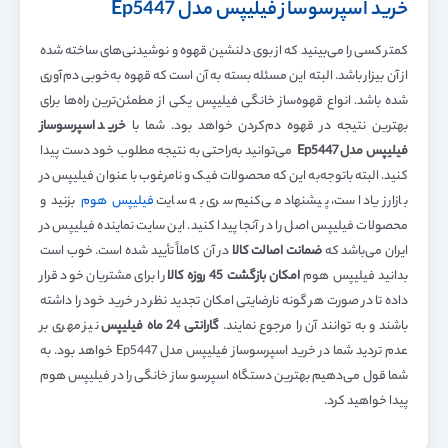
خرید اسپرسوساز فیلیپس مدل Ep5447
کمتر کسی را می‌بینید که از بوی دلنشین قهوه و نوشیدنی‌های ساخته شده
از آن بیزار باشد. البته این مسئله بسته به آن است که قهوه به‌خوبی دم‌آوری
شده باشد. انواع قهوه‌ساز خانگی فیلیپس یکی از مطمئن‌ترین راه‌ها برای
بهترین نتیجه در قهوه دم‌کردن خواهد بود. شما با
خرید اسپرسوساز
فیلیپس مدل
Ep5447
می‌توانید به‌راحتی به نتیجه مطلوب خود دست پیدا
کنید. البته باتوجه‌به این که محصولات فیک و نامرغوب با عنوان فیلیپس در
بازار زیاد است، پیشنهاد می‌کنیم سری به سایت
فیلیپس هوم
بزنید و
محصولات فیلیپس اصل را در آنجا پیدا کنید. این سایت نماینده فیلیپس در
ایران می‌باشد که
ضمانت اصالت کالا
در آن کاملاً تأیید شده است. خوب است
بدانید فیلیپس هوم
امکان بازگشت 45 روزه کالا
را برای مشتریان خود قرار
داده تا در صورت هر گونه نارضایتی امکان تجدید نظر در خرید خود را داشته
باشند و به توانند آن را مرجوع نمایند.
گارانتی 24 ماه فیلیپس
نیز مهری بر
عدم تردید شما در خرید اسپرسوساز فیلیپس مدل Ep5447 خواهد بود. به
شما قول می‌دهیم بهترین دستگاه اسپرسو ساز خانگی را در فیلیپس هوم
پیدا خواهید کرد.