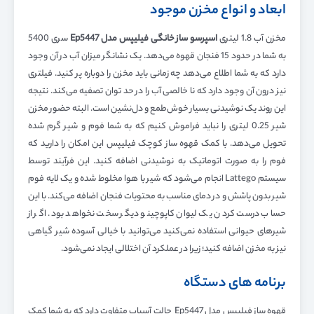
ابعاد و انواع مخزن موجود
مخزن آب 1.8 لیتری
اسپرسو ساز خانگی فیلیپس مدل
Ep5447
سری 5400
به شما در حدود 15 فنجان قهوه می‌دهد. یک نشانگر میزان آب در آن وجود
دارد که به شما اطلاع می‌دهد چه زمانی باید مخزن را دوباره پر کنید. فیلتری
نیز درون آن وجود دارد که نا خالصی آب را در حد توان تصفیه می‌کند. نتیجه
این روند یک نوشیدنی بسیار خوش‌طمع و دل‌نشین است. البته حضور مخزن
شیر 0.25 لیتری را نباید فراموش کنیم که به شما فوم و شیر گرم شده
تحویل می‌دهد. با کمک قهوه ساز کوچک فیلیپس این امکان را دارید که
فوم را به صورت اتوماتیک به نوشیدنی اضافه کنید. این فرآیند توسط
سیستم Lattego انجام می‌شود که شیر با هوا مخلوط شده و یک لایه فوم
شیر بدون پاشش و در دمای مناسب به محتویات فنجان اضافه می‌کند. با این
حساب درست کردن یک لیوان کاپوچینو دیگر سخت نخواهد بود. اگر از
شیر‌های حیوانی استفاده نمی‌کنید می‌توانید با خیالی آسوده شیر گیاهی
نیز به مخزن اضافه کنید؛ زیرا در عملکرد آن اختلالی ایجاد نمی‌شود.
برنامه های دستگاه
قهوه ساز فیلیپس مدل Ep5447 حالت آسیاب متفاوت دارد که به شما کمک