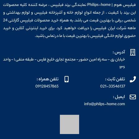
فیلیپس هوم | Philips-home نمایندگی برند فیلیپس ، عرضه کننده کلیه محصولات
این برند با کیفیت ، از جمله انواع لوازم خانه و آشپزخانه فیلیپس و لوازم بهداشتی و
شخصی برقی با بهترین قیمت می باشد. به همراه خرید محصولات فیلیپس گارانتی 24
ماهه شرکت ایران فیلیپس را دریافت خواهید کرد. برای خرید اینترنتی آنلاین و خرید
حضوری لوازم خانگی فیلیپس با بهترین قیمت با ما در تماس باشید.
آدرس :
خیابان ری - سه راه امین حضور - مجتمع تجاری خلیج فارس - طبقه منفی ۱ - واحد
۱۳۶
تلفن ثابت :
تلفن همراه :
09128457865
021-33546137
ایمیل :
info@philps-home.com