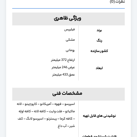
نظرات (0)
ویژگی ظاهری
فیلیپس
برند
مشکی
رنگ
رومانی
کشور سازنده
ارتفاع 372 میلیمتر
عرض 246 میلیمتر
ابعاد
عمق 433 میلیمتر
مشخصات فنی
اسپرسو – قهوه – آمریکانو – کاپوچینو – لاته
ماکیاتو – فلت وایت – کافه لاته – کافه اولِه
نوشیدنی های قابل تهیه
– کافه کرما – ریسترتو – اسپرسو لانگ – کف
شیر – آب داغ