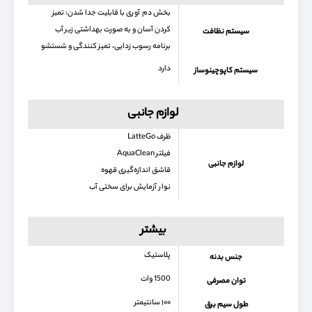
بخش دم آوری با قابلیت جدا شدن: تمیز
کردن آسان و به صورت بهداشتی زیر آب
سیستم نظافت
برنامه رسوب زدایی، تمیز کنندگی و شستشو
دارد
سیستم کاپوچینوساز
لوازم جانبی
ظرف LatteGo
فیلتر AquaClean
لوازم جانبی
قاشق اندازه‌گیری قهوه
نوار آزمایش برای سختی آب
بیشتر
پلاستیک
جنس بدنه
1500 وات
توان مصرفی
۱۰۰ سانتیمتر
طول سیم برق