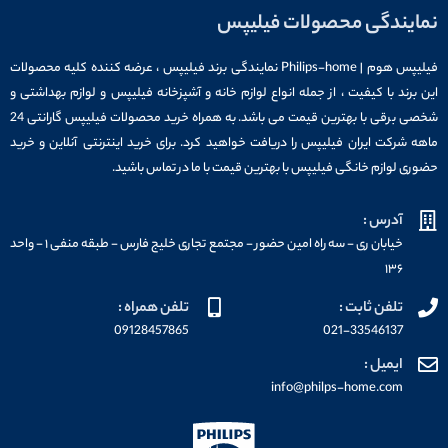
نمایندگی محصولات فیلیپس
فیلیپس هوم | Philips-home نمایندگی برند فیلیپس ، عرضه کننده کلیه محصولات
این برند با کیفیت ، از جمله انواع لوازم خانه و آشپزخانه فیلیپس و لوازم بهداشتی و
شخصی برقی با بهترین قیمت می باشد. به همراه خرید محصولات فیلیپس گارانتی 24
ماهه شرکت ایران فیلیپس را دریافت خواهید کرد. برای خرید اینترنتی آنلاین و خرید
حضوری لوازم خانگی فیلیپس با بهترین قیمت با ما در تماس باشید.
آدرس :
خیابان ری - سه راه امین حضور - مجتمع تجاری خلیج فارس - طبقه منفی ۱ - واحد
۱۳۶
تلفن ثابت :
تلفن همراه :
09128457865
021-33546137
ایمیل :
info@philps-home.com