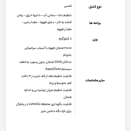
لمسی
نوع کنترل
تنظیم دما – سختی آب – ذخیره انرژی – زمان
آماده به کار – دمای قهوه – مقدار شیر –
برنامه ها
مقدار قهوه
۸ کیلوگرم
وزن
۲۰۰۰۰ فنجان قهوه با آسیاب سرامیکی
بادوام
حداکثر 5000 فنجان بدون رسوب به لطف
سیستم AquaClean
قابلیت تنظیم مقدار کف شیر در ۳ حالت
سایر مشخصات
کم، متوسط و زیاد
قابلیت تنظیم میزان نوشیدنی و اندازه
فنجان
قابلیت نگهداری محفظه LatteGo در یخچال
برای تازه نگه داشتن شیر