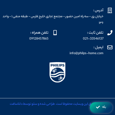
آدرس :
خیابان ری - سه راه امین حضور - مجتمع تجاری خلیج فارس - طبقه منفی ۱ - واحد
۱۳۶
تلفن ثابت :
تلفن همراه :
09128457865
021-33546137
ایمیل :
info@philps-home.com
تمامی حقوق این وبسایت محفوظ است. طراحی شده و سئو توسط دلتاسافت
بله