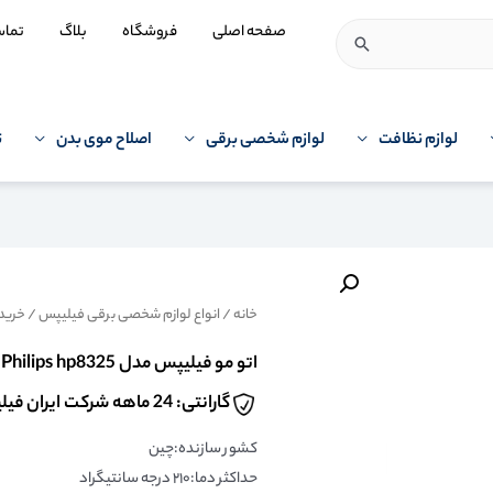
صفحه اصلی
فروشگاه
بلاگ
تما
لوازم نظافت
لوازم شخصی برقی
اصلاح موی بدن
ت
خانه
/
انواع لوازم شخصی برقی فیلیپس
/
خرید 
اتو مو فیلیپس مدل Philips hp8325
گارانتی: 24 ماهه شرکت ایران فیلیپس
کشور سازنده:چین
حداکثر دما:۲۱۰ درجه سانتیگراد