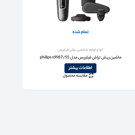
تمام شده
انواع لوازم شخصی برقی فیلیپس
ماشین ریش تراش فیلیپس مدل philips s9987/55
اطلاعات بیشتر
مقایسه محصول