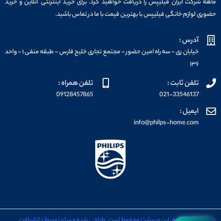
ماهه شرکت ایران فیلیپس را دریافت خواهید کرد. برای خرید اینترنتی آنلاین و خرید
حضوری لوازم خانگی فیلیپس با بهترین قیمت با ما در تماس باشید.
آدرس :
خیابان ری - سه راه امین حضور - مجتمع تجاری خلیج فارس - طبقه منفی ۱ - واحد
۱۳۶
تلفن ثابت :
تلفن همراه :
09128457865
021-33546137
ایمیل :
info@philps-home.com
تمامی حقوق این وبسایت محفوظ است. طراحی شده و سئو توسط دلتاسافت