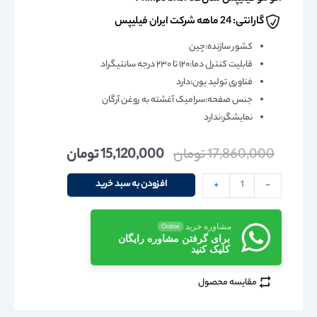
گارانتی: 24 ماهه شرکت ایران فیلیپس
کشور سازنده
:
چین
قابلیت کنترل دما
:
۱۲۰ تا ۲۳۰ درجه سانتیگراد
فناوری تولید یون
:
دارد
جنس صفحه
:
سرامیک آغشته به روغن آرگان
نمایشگر
:
ندارد
17,860,000
تومان
15,120,000
تومان
افزودن به سبد خرید
+
-
مشاوره خرید
Online
برای گرفتن مشاوره رایگان
کلیک کنید
مقایسه محصول