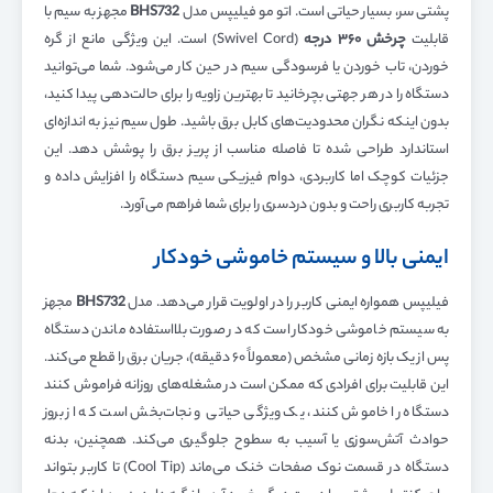
پشتی سر، بسیار حیاتی است. اتو مو فیلیپس مدل
BHS732
مجهز به سیم با
قابلیت
چرخش
۳۶۰
درجه
(Swivel Cord) است. این ویژگی مانع از گره
خوردن، تاب خوردن یا فرسودگی سیم در حین کار می‌شود. شما می‌توانید
دستگاه را در هر جهتی بچرخانید تا بهترین زاویه را برای حالت‌دهی پیدا کنید،
بدون اینکه نگران محدودیت‌های کابل برق باشید. طول سیم نیز به اندازه‌ای
استاندارد طراحی شده تا فاصله مناسب از پریز برق را پوشش دهد. این
جزئیات کوچک اما کاربردی، دوام فیزیکی سیم دستگاه را افزایش داده و
تجربه کاربری راحت و بدون دردسری را برای شما فراهم می‌آورد.
ایمنی بالا و سیستم خاموشی خودکار
فیلیپس همواره ایمنی کاربر را در اولویت قرار می‌دهد. مدل
BHS732
مجهز
به سیستم خاموشی خودکار است که در صورت بلااستفاده ماندن دستگاه
پس از یک بازه زمانی مشخص (معمولاً ۶۰ دقیقه)، جریان برق را قطع می‌کند.
این قابلیت برای افرادی که ممکن است در مشغله‌های روزانه فراموش کنند
دستگاه را خاموش کنند، یک ویژگی حیاتی و نجات‌بخش است که از بروز
حوادث آتش‌سوزی یا آسیب به سطوح جلوگیری می‌کند. همچنین، بدنه
دستگاه در قسمت نوک صفحات خنک می‌ماند (Cool Tip) تا کاربر بتواند