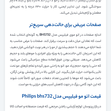
برای کنترل بیشتر، با دست دیگر خود آن را نگه دارد بدون اینکه دچار
سوختگی شود. این تدابیر ایمنی، کار با حرارت ۲۳۰ درجه را به تجربه‌ای
مطمئن و آرام‌بخش تبدیل می‌کند.
صفحات عریض برای حالت‌دهی سریع‌تر
اندازه صفحات در اتو موی فیلیپس مدل
BHS732
به گونه‌ای انتخاب شده
است که تعادلی میان دقت و سرعت برقرار کند. صفحات با عرض مناسب به
شما اجازه می‌دهند تا حجم بیشتری از مو را در هر نوبت اتوکشی قرار دهید،
که این امر زمان کلی حالت‌دهی را به ویژه برای افرادی با موهای بلند و حجیم
کاهش می‌دهد. صیقلی بودن فوق‌العاده سطح سرامیکی باعث می‌شود
که حتی با وجود حجم زیاد مو، اتو به راحتی عبور کرده و تمام تارهای مو تحت
تاثیر یکنواخت حرارت قرار بگیرند. این کارایی بالا در کنار پوشش روغن آرگان،
باعث می‌شود که موها با کمترین تعداد دفعات عبور اتو، کاملاً لخت شوند
که این خود گامی بزرگ در جهت کاهش آسیب‌های حرارتی به مو است.
قیمت اتو مو فیلیپس مدل Philips bhs732
در بازار پرنوسان لوازم آرایشی، یافتن مرجعی که قیمت منصفانه و اصالت کالا