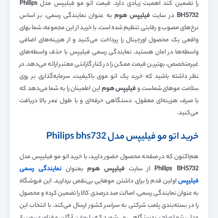
را تضمین کند اهمیت زیادی دارد. قیمت اتو مو فیلیپس مدل
Philips
BHS732
در سایت
فیلیپس هوم
به عنوان نمایندگی رسمی، بر اساس
نرخ‌های مصوب و رقابتی تنظیم شده است. با خرید از این مجموعه، شما بهای
واقعی یک محصول اورجینال را پرداخت می‌کنید و از هزینه‌های اضافی
واسطه‌ها در امان هستید. نمایندگی رسمی فیلیپس با حذف واسطه‌های
غیرمتخصص، بهترین قیمت ممکن را در کنار گارانتی معتبر ارائه می‌دهد. در
نظر داشته باشید که خرید یک اتو موی باکیفیت، سرمایه‌گذاری بر روی
سلامت موهای شماست و
فیلیپس هوم
این اطمینان را به شما می‌دهد که
با صرف هزینه‌ای معقول، دستگاهی حرفه‌ای و با طول عمر بالا دریافت
می‌کنید.
خرید اتو مو فیلیپس مدل Philips bhs732
هم‌اکنون که در صفحه محصول حضور دارید، با خرید اتو مو فیلیپس مدل
Philips BHS732
از سایت
فیلیپس هوم
بعنوان
نمایندگی رسمی
فیلیپس
اولین قدم را برای داشتن موهایی بی‌نقص بردارید. این فروشگاه
به عنوان نمایندگی رسمی، اصالت صد درصدی کالا را تضمین کرده و محصول
را در بسته‌بندی پلمب شرکتی به سراسر کشور ارسال می‌کند. با انتخاب این
مدل، شما صاحب دستگاهی می‌شوید که با روغن آرگان و فناوری یون، از