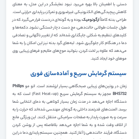
دستی با اطمینان بالا بهره می‌برد. نبود نمایشگر در این مدل، به معنای
کاهش پیچیدگی‌های الکترونیکی غیرضروری و تمرکز بر پایداری حرارتی است.
طراحی بدنه کاملاً
ارگونومیک
بوده و به گونه‌ای در دست قرار می‌گیرد که در
طول جلسات طولانی حالت‌دهی، مچ دست دچار خستگی نشود. دکمه‌ها و
کلیدهای تنظیم به شکلی جایگذاری شده‌اند که از تغییر ناگهانی و تصادفی
دما در هنگام کار جلوگیری شود. لبه‌های گرد بدنه نیز این امکان را به شما
می‌دهد که علاوه بر لخت کردن، بتوانید موج‌های ملایم و فرهای زیبایی روی
موهای خود ایجاد کنید.
سیستم گرمایش سریع و آماده‌سازی فوری
زمان در روتین‌های زیبایی صبحگاهی بسیار ارزشمند است. اتو مو
Philips
BHS732
مجهز به سیستم گرمایش سریع (Fast Heat-up) است که به
دستگاه اجازه می‌دهد در مدت زمان بسیار کوتاهی به دمای انتخابی شما
برسد. المنت‌های قدرتمند داخلی به گونه‌ای مهندسی شده‌اند که حرارت را به
سرعت و به صورت پایدار به صفحات سرامیکی منتقل کنند. این ویژگی مانع
از اتلاف وقت شده و به شما اجازه می‌دهد بلافاصله پس از روشن کردن
دستگاه، فرآیند حالت‌دهی را آغاز کنید. همچنین، سیستم پایداری دما در این