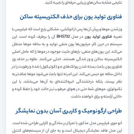
نتایجی مشابه سالن‌های زیبایی حرفه‌ای را تجربه کنید.
فناوری تولید یون برای حذف الکتریسیته ساکن
وز شدن موها و پرش آن‌ها پس از اتوکشی، مشکلی رایج است که فیلیپس با
تعبیه
فناوری تولید یون
در مدل
BHS732
آن را برطرف کرده است. این
سیستم در حین کار، میلیون‌ها یون منفی تولید و به ساقه موها منتقل
می‌کند. این یون‌های منفی، بارهای مثبت موجود در موها را که عامل اصلی
الکتریسیته ساکن و وز شدگی هستند، خنثی می‌کنند. علاوه بر حذف وز،
فناوری یون باعث بسته شدن پولک‌های مو (کوتیکول) شده و رطوبت را در
داخل ساقه مو حبس می‌کند. این امر نه تنها باعث می‌شود موها صاف‌تر به
نظر برسند، بلکه درخشندگی خیره‌کننده‌ای به آن‌ها می‌بخشد. با این
تکنولوژی، موهای شما حتی در هوای مرطوب نیز حالت خود را حفظ کرده و
حالتی آراسته و براق خواهند داشت.
طراحی ارگونومیک و کاربری آسان بدون نمایشگر
اتو موی فیلیپس مدل مذکور، با تمرکز بر سادگی و کارایی طراحی شده است.
این مدل فاقد نمایشگر دیجیتال است و به جای آن از سیستم‌های کنترل