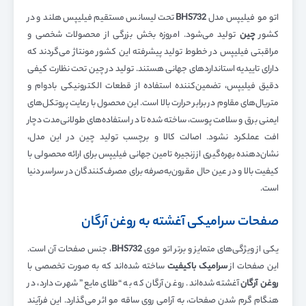
اتو مو فیلیپس مدل
BHS732
تحت لیسانس مستقیم فیلیپس هلند و در
کشور
چین
تولید می‌شود. امروزه بخش بزرگی از محصولات شخصی و
مراقبتی فیلیپس در خطوط تولید پیشرفته این کشور مونتاژ می‌گردند که
دارای تاییدیه استانداردهای جهانی هستند. تولید در چین تحت نظارت کیفی
دقیق فیلیپس، تضمین‌کننده استفاده از قطعات الکترونیکی بادوام و
متریال‌های مقاوم در برابر حرارت بالا است. این محصول با رعایت پروتکل‌های
ایمنی برق و سلامت پوست، ساخته شده تا در استفاده‌های طولانی‌مدت دچار
افت عملکرد نشود. اصالت کالا و برچسب تولید چین در این مدل،
نشان‌دهنده بهره‌گیری از زنجیره تامین جهانی فیلیپس برای ارائه محصولی با
کیفیت بالا و در عین حال مقرون‌به‌صرفه برای مصرف‌کنندگان در سراسر دنیا
است.
صفحات سرامیکی آغشته به روغن آرگان
یکی از ویژگی‌های متمایز و برتر اتو موی
BHS732
، جنس صفحات آن است.
این صفحات از
سرامیک باکیفیت
ساخته شده‌اند که به صورت تخصصی با
روغن آرگان
آغشته شده‌اند. روغن آرگان که به “طلای مایع” شهرت دارد، در
هنگام گرم شدن صفحات، به آرامی روی ساقه مو اثر می‌گذارد. این فرآیند