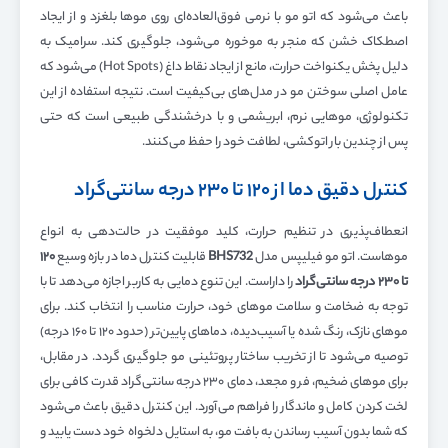
باعث می‌شود که اتو مو با نرمی فوق‌العاده‌ای روی موها بلغزد و از ایجاد
اصطکاک خشن که منجر به موخوره می‌شود، جلوگیری کند. سرامیک به
دلیل پخش یکنواخت حرارت، مانع از ایجاد نقاط داغ (Hot Spots) می‌شود که
عامل اصلی سوختن مو در مدل‌های بی‌کیفیت است. نتیجه استفاده از این
تکنولوژی، موهایی نرم، ابریشمی و با درخشندگی طبیعی است که حتی
پس از چندین بار اتوکشی، لطافت خود را حفظ می‌کنند.
کنترل دقیق دما از ۱۲۰ تا ۲۳۰ درجه سانتی‌گراد
انعطاف‌پذیری در تنظیم حرارت، کلید موفقیت در حالت‌دهی به انواع
موهاست. اتو مو فیلیپس مدل
BHS732
قابلیت کنترل دما در بازه وسیع
۱۲۰
تا
۲۳۰
درجه سانتی‌گراد
را داراست. این تنوع دمایی به کاربر اجازه می‌دهد تا با
توجه به ضخامت و سلامت موهای خود، حرارت مناسب را انتخاب کند. برای
موهای نازک، رنگ شده یا آسیب‌دیده، دماهای پایین‌تر (حدود ۱۲۰ تا ۱۶۰ درجه)
توصیه می‌شود تا از تخریب ساختار پروتئینی مو جلوگیری گردد. در مقابل،
برای موهای ضخیم، فر و مجعد، دمای ۲۳۰ درجه سانتی‌گراد قدرت کافی برای
لخت کردن کامل و ماندگار را فراهم می‌آورد. این کنترل دقیق باعث می‌شود
که شما بدون آسیب رساندن به بافت مو، به استایل دلخواه خود دست یابید و