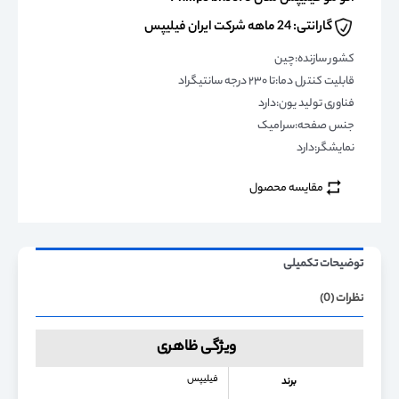
گارانتی: 24 ماهه شرکت ایران فیلیپس
کشور سازنده:چین
قابلیت کنترل دما:تا ۲۳۰ درجه سانتیگراد
فناوری تولید یون:دارد
جنس صفحه:سرامیک
نمایشگر:دارد
مقایسه محصول
توضیحات تکمیلی
نظرات (0)
ویژگی ظاهری
فیلیپس
برند