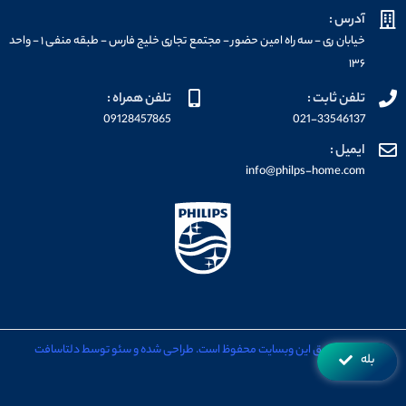
آدرس :
خیابان ری - سه راه امین حضور - مجتمع تجاری خلیج فارس - طبقه منفی ۱ - واحد
۱۳۶
تلفن ثابت :
تلفن همراه :
09128457865
021-33546137
ایمیل :
info@philps-home.com
تمامی حقوق این وبسایت محفوظ است. طراحی شده و سئو توسط دلتاسافت
بله