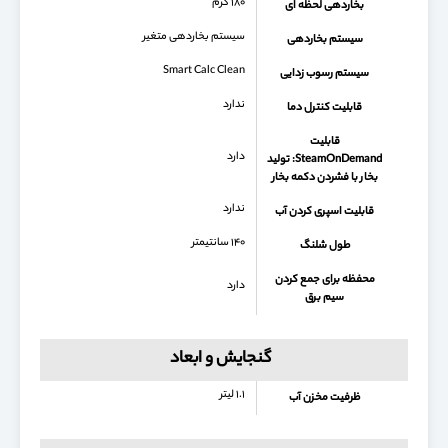
۱۸۰ گرم
بخاردهی لحظه ای
سیستم بخاردهی متغیر
سیستم بخاردهی
Smart Calc Clean
سیستم رسوب زدایی
ندارد
قابلیت کنترل دما
قابلیت
دارد
SteamOnDemand: تولید
بخار با فشردن دکمه بخار
ندارد
قابلیت اسپری کردن آب
۱۴۰ سانتیمتر
طول شلنگ
محفظه برای جمع كردن
دارد
سیم برق
گنجایش و ابعاد
۱.۱ لیتر
ظرفیت مخزن آب