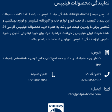
نمایندگی محصولات فیلیپس
فیلیپس هوم | Philips-home نمایندگی برند فیلیپس ، عرضه کننده کلیه محصولات
این برند با کیفیت ، از جمله انواع لوازم خانه و آشپزخانه فیلیپس و لوازم بهداشتی و
شخصی برقی با بهترین قیمت می باشد. به همراه خرید محصولات فیلیپس گارانتی 24
ماهه شرکت ایران فیلیپس را دریافت خواهید کرد. برای خرید اینترنتی آنلاین و خرید
حضوری لوازم خانگی فیلیپس با بهترین قیمت با ما در تماس باشید.
آدرس :
خیابان ری - سه راه امین حضور - مجتمع تجاری خلیج فارس - طبقه منفی ۱ - واحد
۱۳۶
تلفن ثابت :
تلفن همراه :
09128457865
021-33546137
ایمیل :
info@philps-home.com