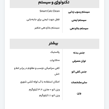
تکنولوژی و سیستم
Smart Calc Clean
سیستم رسوب زدایی
قفل جهت ایمنی برای جابه‌جایی
سیستم ایمنی
سیستم بخاردهی متغیر
سیستم بخاردهی
بیشتر
پلاستیک
جنس بدنه
۲۴۰۰ وات
توان مصرفی
کفی سرامیکی نچسب و مقاوم در برابر خط و
جنس کفی اتو
خش
امکان استفاده با آب لوله کشی شهری
سایر مشخصات
وزن اتو + مخزن: ۳.۲ کیلوگرم
وزن
وزن اتو: ۱.۱ کیلوگرم