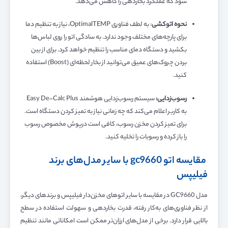
شود که عملکرد بخاردهی را کاهش می‌دهد.
نحوه اتوکشی
: به لطف فناوری OptimalTEMP، نیاز به تنظیم دما
برای پارچه‌های مختلف وجود ندارد. به سادگی اتو را روی لباس‌ها
بکشید و دستگاه دمای مناسب را تنظیم خواهد کرد. برای از بین
بردن چروک‌های عمیق می‌توانید از بخار لحظه‌ای (Boost) استفاده
کنید.
رسوب‌زدایی:
سیستم رسوب‌زدایی هوشمند Easy De-Calc Plus
به کاربر اعلام می‌کند که چه زمانی نیاز به تمیز کردن دستگاه است.
برای تمیز کردن مخزن رسوب، کافی است درپوش مخصوص رسوب
را باز کرده و رسوبات را تخلیه کنید.
مقایسه اتو gc9660 با سایر مدل‌های برند
فیلیپس
مدل GC9660 در مقایسه با سایر اتوهای مخزن‌دار فیلیپس و برندهای دیگر،
از نظر فناوری‌های به‌کار رفته، قدرت بخاردهی و سهولت استفاده در سطح
بالایی قرار دارد. برخی از مدل‌های ارزان‌تر ممکن است امکاناتی مانند تنظیم