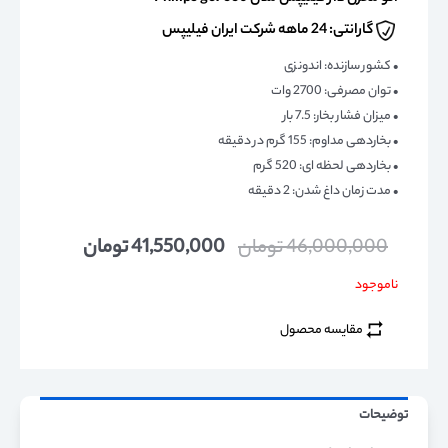
گارانتی: 24 ماهه شرکت ایران فیلیپس
• کشور سازنده: اندونزی
• توان مصرفی: 2700 وات
• میزان فشار بخار: 7.5 بار
• بخاردهی مداوم: 155 گرم در دقیقه
• بخاردهی لحظه ای: 520 گرم
• مدت زمان داغ شدن: 2 دقیقه
46,000,000
تومان
41,550,000
تومان
ناموجود
مقایسه محصول
توضیحات