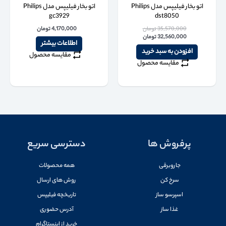
اتو بخار فیلیپس مدل Philips
اتو بخار فیلیپس مدل Philips
gc3929
dst8050
35,570,000
تومان
4,170,000
تومان
32,560,000
تومان
اطلاعات بیشتر
افزودن به سبد خرید
مقایسه محصول
مقایسه محصول
پرفروش ها
دسترسی سریع
جاروبرقی
همه محصولات
سرخ کن
روش های ارسال
اسپرسو ساز
تاریخچه فیلیپس
غذا ساز
آدرس حضوری
خرید از اینستاگرام