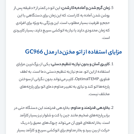
زمان گرم شدن و آماده‌به‌کار شدن:
این اتو در کمتر از ۲ دقیقه پس از
روشن شدن آماده به کار است، که این زمان برای دستگاهی با این
حجم و ظرفیت بسیار مطلوب است. این ویژگی به ویژه برای افرادی
که زمان محدودی دارند یا نیاز به اتوکشی سریع دارند، بسیار کاربردی
است.
مزایای استفاده از اتو مخزن‌دار مدل GC966
کاربری آسان و بدون نیاز به تنظیم دستی:
یکی از بزرگ‌ترین مزایای
استفاده از این اتو، عدم نیاز به تنظیم دستی دما است. به لطف
فناوری OptimalTEMP، کاربر می‌تواند بدون نگرانی از سوختن
پارچه‌ها اتو کند و نیازی به تغییر مداوم دمای اتو برای پارچه‌های
مختلف نیست.
بخاردهی قدرتمند و مداوم
: بخاردهی قدرتمند این دستگاه حتی در
برابر پارچه‌های ضخیم مانند جین یا کت و شلوار نیز بسیار کارآمد
است. بخار لحظه‌ای قوی آن می‌تواند چروک‌های عمیق را در یک
حرکت از بین ببرد و بخار مداوم برای اتوکشی سریع و کارآمد بسیار