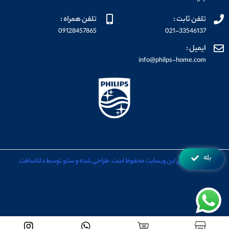
۱۳۶
تلفن ثابت :
تلفن همراه :
09128457865
021-33546137
ایمیل :
info@philps-home.com
بله
تمامی حقوق این وبسایت محفوظ است. طراحی شده و سئو توسط دلتاسافت