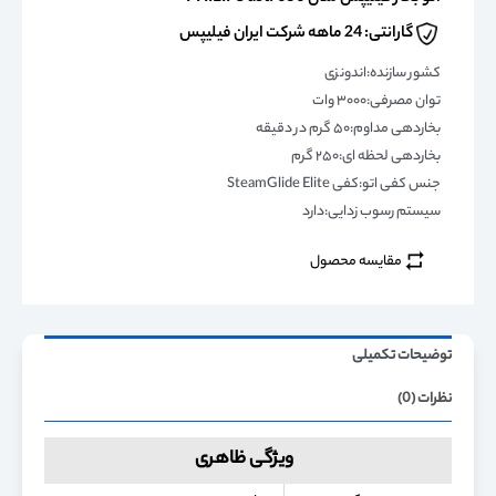
گارانتی: 24 ماهه شرکت ایران فیلیپس
کشور سازنده:اندونزی
توان مصرفی:۳۰۰۰ وات
بخاردهی مداوم:۵۰ گرم در دقیقه
بخاردهی لحظه ای:۲۵۰ گرم
جنس کفی اتو:کفی SteamGlide Elite
سیستم رسوب زدایی:دارد
مقایسه محصول
توضیحات تکمیلی
نظرات (0)
ویژگی ظاهری