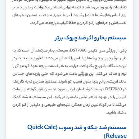
سیستم کنترل دیجیتال با تحلیل سریع تغییرات محیطی، به صورت خودکار
تنظیمات را بهبود می‌بخشد تا نتیجه نهایی اصلاحی یکنواخت و بدون خطا بر
روی لباس‌های شما حاصل شود. این فناوری موجب تضمین تجربه‌ای
لذت‌بخش و حرفه‌ای از اتو کردن و حفظ کیفیت پارچه‌ها می‌گردد.
سیستم بخار و اثر ضدچروک برتر
یکی از ویژگی‌های کلیدی DST7060، سیستم بخار قدرتمند آن است که به
طور مؤثر چین و چروک‌های لباس را کاهش می‌دهد. فناوری تولید بخار در
این دستگاه، با توزیع یکنواخت حرارت، به هر قسمت پارچه نفوذ کرده و آن را
نرم و صاف می‌کند. این ویژگی باعث می‌شود که حتی پارچه‌های حساس
مانند ابریشم یا نخ پنبه بدون آسیب اتو شوند. عملکرد ضدچروک به کار رفته
در DST7060 توسط کارشناسان ایرانی مورد تحسین قرار گرفته و رضایت
کاربران را در بهبود ظاهر لباس تضمین می‌کند. این سیستم به شما کمک
می‌کند تا در کوتاه‌ترین زمان ممکن، نتیجه‌ای طبیعی و دلپذیر از اتو کردن
داشته باشید.
سیستم ضد چکه و ضد رسوب
(Quick Calc
Release)