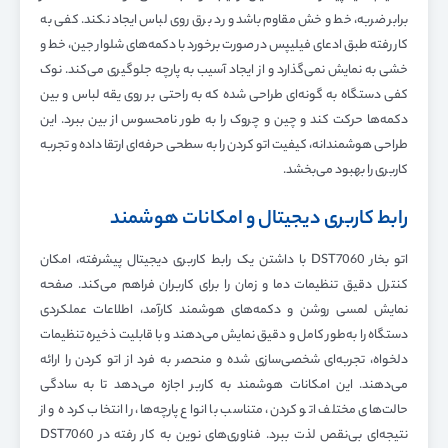
برابر ضربه، خط و خش مقاوم باشد و رد برق روی لباس ایجاد نکند. کفی به
کار رفته طبق ادعای فیلیپس در صورت برخورد با دکمه‌های شلوار جین، خط و
خشی به نمایش نمی‌گذارد و از ایجاد آسیب به پارچه جلوگیری می‌کند. نوک
کفی دستگاه به گونه‌ای طراحی شده که به راحتی بر روی یقه لباس و بین
دکمه‌ها حرکت کند و چین و چروک را به طور نامحسوس از بین ببرد. این
طراحی هوشمندانه، کیفیت اتو کردن را به سطحی حرفه‌ای ارتقا داده و تجربه
کاربری را بهبود می‌بخشد.
رابط کاربری دیجیتال و امکانات هوشمند
اتو بخار DST7060 با داشتن یک رابط کاربری دیجیتال پیشرفته، امکان
کنترل دقیق تنظیمات دما و زمان را برای کاربران فراهم می‌کند. صفحه
نمایش لمسی روشن و دکمه‌های هوشمند کارآمد، اطلاعات عملکردی
دستگاه را به‌طور کامل و دقیق نمایش می‌دهند و با قابلیت ذخیره تنظیمات
دلخواه، تجربه‌ای شخصی‌سازی شده و منحصر به فرد از اتو کردن را ارائه
می‌دهند. این امکانات هوشمند به کاربر اجازه می‌دهد تا به سادگی
حالت‌های مختلف اتو کردن، متناسب با انواع پارچه‌ها، را انتخاب کرده و از
نتیجه‌ای بی‌نقص لذت ببرد. فناوری‌های نوین به کار رفته در DST7060