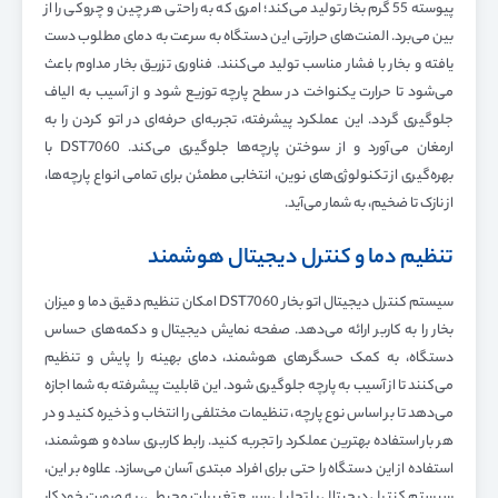
پیوسته 55 گرم بخار تولید می‌کند؛ امری که به راحتی هر چین و چروکی را از
بین می‌برد. المنت‌های حرارتی این دستگاه به سرعت به دمای مطلوب دست
یافته و بخار با فشار مناسب تولید می‌کنند. فناوری تزریق بخار مداوم باعث
می‌شود تا حرارت یکنواخت در سطح پارچه توزیع شود و از آسیب به الیاف
جلوگیری گردد. این عملکرد پیشرفته، تجربه‌ای حرفه‌ای در اتو کردن را به
ارمغان می‌آورد و از سوختن پارچه‌ها جلوگیری می‌کند. DST7060 با
بهره‌گیری از تکنولوژی‌های نوین، انتخابی مطمئن برای تمامی انواع پارچه‌ها،
از نازک تا ضخیم، به شمار می‌آید.
تنظیم دما و کنترل دیجیتال هوشمند
سیستم کنترل دیجیتال اتو بخار DST7060 امکان تنظیم دقیق دما و میزان
بخار را به کاربر ارائه می‌دهد. صفحه نمایش دیجیتال و دکمه‌های حساس
دستگاه، به کمک حسگرهای هوشمند، دمای بهینه را پایش و تنظیم
می‌کنند تا از آسیب به پارچه جلوگیری شود. این قابلیت پیشرفته به شما اجازه
می‌دهد تا بر اساس نوع پارچه، تنظیمات مختلفی را انتخاب و ذخیره کنید و در
هر بار استفاده بهترین عملکرد را تجربه کنید. رابط کاربری ساده و هوشمند،
استفاده از این دستگاه را حتی برای افراد مبتدی آسان می‌سازد. علاوه بر این،