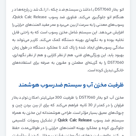
اتو بخار DST7060 با داشتن سیستم ضد چکه، از لک شدن پارچه‌ها در
هنگام اتو جلوگیری می‌کند. فناوری ضد رسوب Quick Calc Release،
رسوب‌های معدنی را به سرعت از بین می‌برد و عمر مفید المنت‌های حرارتی را
افزایش می‌دهد. این سیستم شامل مخزن رسوب است که به راحتی قابل
تخلیه بوده و به نگهداری بهینه دستگاه کمک می‌کند. کاربر می‌تواند به
سادگی رسوب‌های ایجاد شده را پاک کند تا عملکرد دستگاه در طول زمان
بهبود یابد. این ویژگی‌های فنی، هم از نظر کارایی و هم از نظر نگهداری،
DST7060 را به گزینه‌ای مطمئن و مقرون به صرفه برای استفاده‌های
خانگی تبدیل کرده است.
ظرفیت مخزن آب و سیستم ضدرسوب هوشمند
مخزن آب اتو بخار DST7060 با ظرفیت 300 میلی‌لیتر، امکان تولید بخار
فراوان را در کمتر از 30 ثانیه فراهم می‌کند که برای از بین بردن چین و
چروک‌های عمیق بسیار مؤثر است. طراحی هوشمندانه این مخزن به همراه
سیستم ضد رسوب
Quick Calc Release
از تشکیل رسوبات کلسیمی
جلوگیری کرده و عملکرد بهینه المنت‌های حرارتی را در طولانی‌مدت حفظ
می‌کند. علاوه بر این، دهانه بزرگ مخزن، فرآیند پر و خالی کردن آب را آسان‌تر