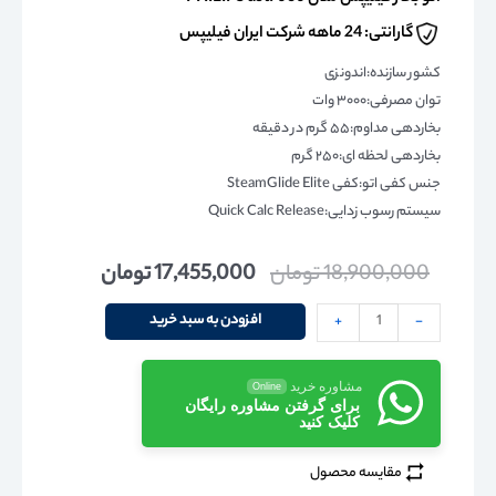
گارانتی: 24 ماهه شرکت ایران فیلیپس
کشور سازنده:اندونزی
توان مصرفی:۳۰۰۰ وات
بخاردهی مداوم:۵۵ گرم در دقیقه
بخاردهی لحظه ای:۲۵۰ گرم
جنس کفی اتو:کفی SteamGlide Elite
سیستم رسوب زدایی:Quick Calc Release
18,900,000
تومان
17,455,000
تومان
افزودن به سبد خرید
+
-
مشاوره خرید
Online
برای گرفتن مشاوره رایگان
کلیک کنید
مقایسه محصول