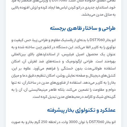
تمامی اعضای خانواده آسان است. DST7060 با ویژگی‌های منحصر به فرد
خود، استاندارد جدیدی در اتو کردن لباس‌ها ایجاد کرده و ارزش افزوده بالایی
به منازل مدرن می‌بخشد.
طراحی و ساختار ظاهری برجسته
اتو بخار DST7060 با بدنه‌ای از پلاستیک مقاوم و طراحی زیبا، حس کیفیت و
نوآوری را به کاربر القا می‌کند. این دستگاه در کشور چین ساخته شده و به
عنوان یک محصول اصیل فیلیپس، از استانداردهای بالای بین‌المللی
بهره‌مند است. طراحی ارگونومیک و دسته‌های ضد لغزش آن، امکان
استفاده طولانی‌مدت بدون خستگی را فراهم می‌آورد. علاوه بر این،
کنترل‌های دیجیتال و صفحه نمایش روشن، امکان تنظیم دقیق دما و میزان
بخار را به کاربر می‌دهد. استفاده از فناوری‌های مدرن در ساختار آن، نه تنها
دوام و مقاومت را تضمین می‌کند، بلکه ظاهر مینیمالیستی آن، آن را به
گزینه‌ای شیک و کارآمد در محیط‌های مدرن تبدیل کرده است.
عملکرد و تکنولوژی بخار پیشرفته
اتو بخار DST7060 با توان 3000 وات، در لحظه 250 گرم بخار و به صورت