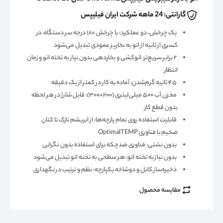
گارانتی: 24 ماهه شرکت ایران فیلیپس
یک چرخش، دو عملکرد: با چرخش ۱۸۰ درجه سر دستگاه، در
کسری از ثانیه از اتو به بخارپز عمودی تبدیل می‌شود
۲ برابر سریع‌تر: اتوکشی و بخاردهی بدون نیاز به تخته اتو و زمان
انتظار
۴۵ ثانیه گرم‌شدن: آماده به کار در کمتر از یک دقیقه
مخزن آب ۵۰۰ میلی‌لیتری (۲۰۰+۳۰۰): قابل شارژ در هر لحظه
بدون قطع کار
قابلیت استفاده روی تمام پارچه‌ها: از ابریشم نازک تا کتان
ضخیم با فناوری OptimalTEMP
بدون نشتی: فناوری ضدچکه برای استفاده بدون نگرانی
بدون نیاز به تخته اتو: هر سطحی به تخته اتو تبدیل می‌شود
ذخیره‌ساز کابل و دوشاخه یکپارچه: نظم و ترتیب در نگهداری
مقایسه محصول