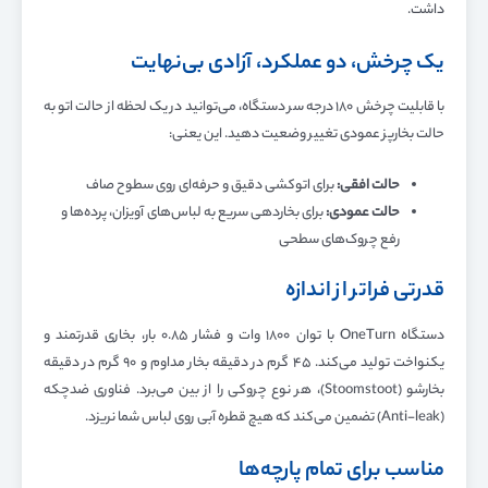
داشت.
یک چرخش، دو عملکرد، آزادی بی‌نهایت
با قابلیت چرخش ۱۸۰ درجه سر دستگاه، می‌توانید در یک لحظه از حالت اتو به
حالت بخارپز عمودی تغییر وضعیت دهید. این یعنی:
حالت افقی:
برای اتوکشی دقیق و حرفه‌ای روی سطوح صاف
حالت عمودی:
برای بخاردهی سریع به لباس‌های آویزان، پرده‌ها و
رفع چروک‌های سطحی
قدرتی فراتر از اندازه
دستگاه OneTurn با توان ۱۸۰۰ وات و فشار ۰.۸۵ بار، بخاری قدرتمند و
یکنواخت تولید می‌کند. ۴۵ گرم در دقیقه بخار مداوم و ۹۰ گرم در دقیقه
بخارشو (Stoomstoot)، هر نوع چروکی را از بین می‌برد. فناوری ضدچکه
(Anti-leak) تضمین می‌کند که هیچ قطره آبی روی لباس شما نریزد.
مناسب برای تمام پارچه‌ها