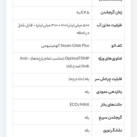
(Stoomstoot)
زمان گرم‌شدن
۴۵ ثانیه
ظرفیت مخزن آب
۵۰۰ میلی‌لیتر (۲۰۰ + ۳۰۰ میلی‌لیتر) – قابل شارژ
در لحظه
کف اتو
Steam Glide Plus آلومینیومی
فناوری‌های ویژه
OptimalTEMP (مناسب تمام پارچه‌ها)، Anti-
leak (ضدچکه)
قابلیت چرخش سر
بله (۱۸۰ درجه)
بخاردهی عمودی
بله
حالت‌های بخار
ECO/MAX
گرم‌شدن سریع
بله
نشانگر نوری
بله