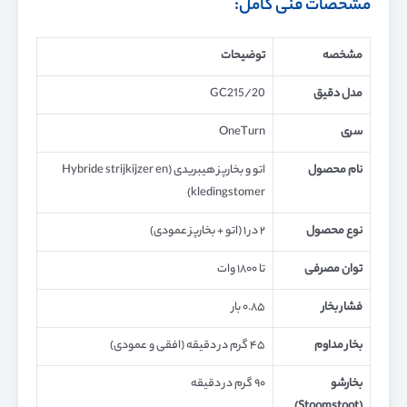
مشخصات فنی کامل:
مشخصه
توضیحات
مدل دقیق
GC215/20
سری
OneTurn
نام محصول
اتو و بخارپز هیبریدی (Hybride strijkijzer en
kledingstomer)
نوع محصول
۲ در ۱ (اتو + بخارپز عمودی)
توان مصرفی
تا ۱۸۰۰ وات
فشار بخار
۰.۸۵ بار
بخار مداوم
۴۵ گرم در دقیقه (افقی و عمودی)
بخارشو
۹۰ گرم در دقیقه