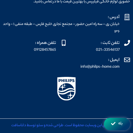
حضوری لوازم خانگی فیلیپس با بهترین قیمت با ما در تماس باشید.
آدرس :
خیابان ری - سه راه امین حضور - مجتمع تجاری خلیج فارس - طبقه منفی ۱ - واحد
۱۳۶
تلفن ثابت :
تلفن همراه :
09128457865
021-33546137
ایمیل :
info@philps-home.com
بله
تمامی حقوق این وبسایت محفوظ است. طراحی شده و سئو توسط دلتاسافت