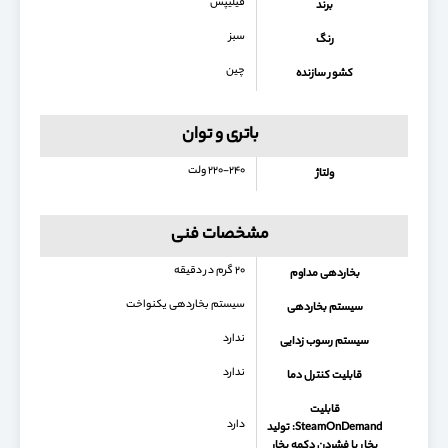
فیلیپس
برند
سبز
رنگ
چین
کشور سازنده
باتری و توان
۲۲۰-۲۴۰ ولت
ولتاژ
مشخصات فنی
۲۰ گرم در دقیقه
بخاردهی مداوم
سیستم بخاردهی یکنواخت
سیستم بخاردهی
ندارد
سیستم رسوب زدایی
ندارد
قابلیت کنترل دما
قابلیت
دارد
SteamOnDemand: تولید
بخار با فشردن دکمه بخار