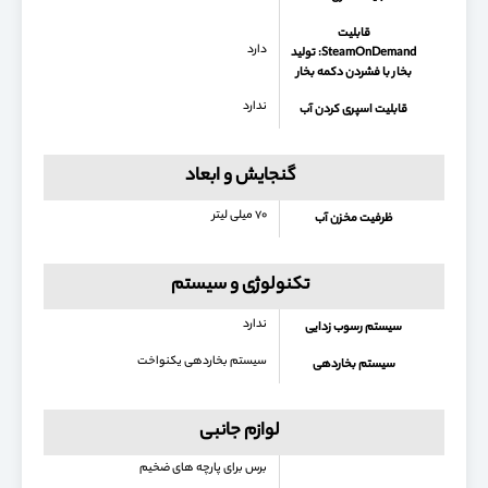
قابلیت
دارد
SteamOnDemand: تولید
بخار با فشردن دکمه بخار
ندارد
قابلیت اسپری کردن آب
گنجایش و ابعاد
۷۰ میلی لیتر
ظرفیت مخزن آب
تکنولوژی و سیستم
ندارد
سیستم رسوب زدایی
سیستم بخاردهی یکنواخت
سیستم بخاردهی
لوازم جانبی
برس برای پارچه های ضخیم