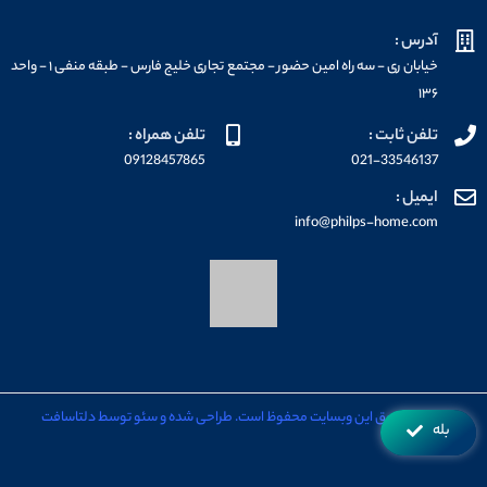
آدرس :
خیابان ری - سه راه امین حضور - مجتمع تجاری خلیج فارس - طبقه منفی ۱ - واحد
۱۳۶
تلفن ثابت :
تلفن همراه :
09128457865
021-33546137
ایمیل :
info@philps-home.com
تمامی حقوق این وبسایت محفوظ است. طراحی شده و سئو توسط دلتاسافت
بله