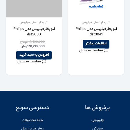
تمام شده
اتو بخار دستی فیلیپس
اتو بخار دستی فیلیپس
اتو بخار فیلیپس مدل Philips
اتو بخار فیلیپس مدل Philips
dst5030
dst3041
19,400,000
تومان
اطلاعات بیشتر
18,210,000
تومان
مقایسه محصول
افزودن به سبد خرید
مقایسه محصول
پرفروش ها
دسترسی سریع
جاروبرقی
همه محصولات
سرخ کن
روش های ارسال