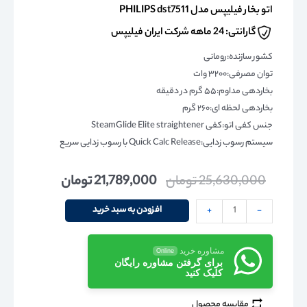
اتو بخار فیلیپس مدل PHILIPS dst7511
گارانتی: 24 ماهه شرکت ایران فیلیپس
کشور سازنده:رومانی
توان مصرفی:۳۲۰۰ وات
بخاردهی مداوم:۵۵ گرم در دقیقه
بخاردهی لحظه ای:۲۶۰ گرم
جنس کفی اتو:کفی SteamGlide Elite straightener
سیستم رسوب زدایی:Quick Calc Release با رسوب زدایی سریع
25,630,000
تومان
21,789,000
تومان
افزودن به سبد خرید
+
-
مشاوره خرید
Online
برای گرفتن مشاوره رایگان
کلیک کنید
مقایسه محصول