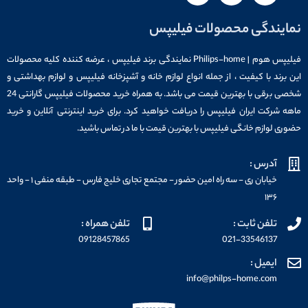
نمایندگی محصولات فیلیپس
فیلیپس هوم | Philips-home نمایندگی برند فیلیپس ، عرضه کننده کلیه محصولات
این برند با کیفیت ، از جمله انواع لوازم خانه و آشپزخانه فیلیپس و لوازم بهداشتی و
شخصی برقی با بهترین قیمت می باشد. به همراه خرید محصولات فیلیپس گارانتی 24
ماهه شرکت ایران فیلیپس را دریافت خواهید کرد. برای خرید اینترنتی آنلاین و خرید
حضوری لوازم خانگی فیلیپس با بهترین قیمت با ما در تماس باشید.
آدرس :
خیابان ری - سه راه امین حضور - مجتمع تجاری خلیج فارس - طبقه منفی ۱ - واحد
۱۳۶
تلفن ثابت :
تلفن همراه :
09128457865
021-33546137
ایمیل :
info@philps-home.com