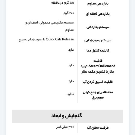
۵۵ گرم در دقیقه
بخاردهی مداوم
۲۶۰ گرم
بخاردهی لحظه ای
سیستم بخاردهی معمولی: لحظه‌ای و
سیستم بخاردهی
مداوم
Quick Calc Release با رسوب زدایی سریع
سیستم رسوب زدایی
دارد
قابلیت کنترل دما
قابلیت
دارد
SteamOnDemand: تولید
بخار با فشردن دکمه بخار
دارد
قابلیت اسپری کردن آب
محفظه برای جمع كردن
ندارد
سیم برق
گنجایش و ابعاد
۳۰۰ میلی لیتر
ظرفیت مخزن آب