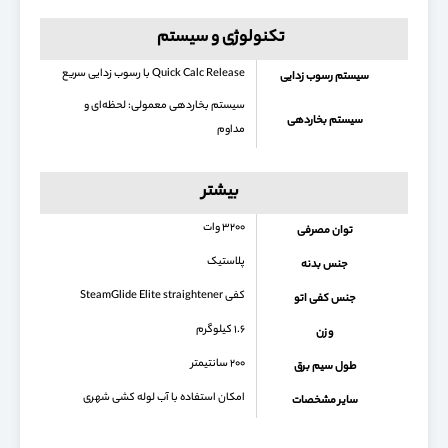
تکنولوژی و سیستم
Quick Calc Release با رسوب زدایی سریع
سیستم رسوب زدایی
سیستم بخاردهی معمولی: لحظه‌ای و
سیستم بخاردهی
مداوم
بیشتر
۳۲۰۰ وات
توان مصرفی
پلاستیک
جنس بدنه
کفی SteamGlide Elite straightener
جنس کفی اتو
۱.۶ کیلوگرم
وزن
۲۰۰ سانتیمتر
طول سیم برق
امکان استفاده با آب لوله کشی شهری
سایر مشخصات