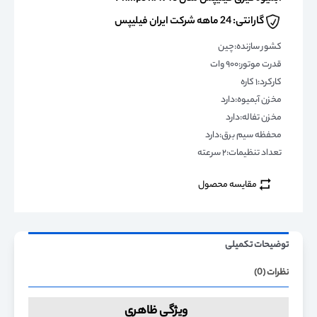
گارانتی: 24 ماهه شرکت ایران فیلیپس
کشور سازنده:چین
قدرت موتور:۹۰۰ وات
کارکرد:۱ کاره
مخزن آبمیوه:دارد
مخزن تفاله:دارد
محفظه سیم برق:دارد
تعداد تنظیمات:۲ سرعته
مقایسه محصول
توضیحات تکمیلی
نظرات (0)
ویژگی ظاهری