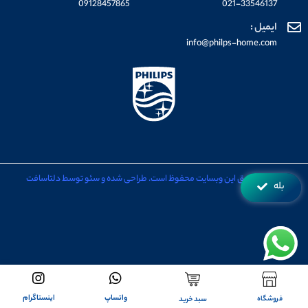
09128457865
021-33546137
ایمیل :
info@philps-home.com
تمامی حقوق این وبسایت محفوظ است. طراحی شده و سئو توسط دلتاسافت
بله
تمامی حقوق برای فروشگاه فیلیپس هوم محفوظ می باشد.
طراحی شده توسط دلتاسافت
|
سئو توسط دلتاسافت
واتساپ
اینستاگرام
فروشگاه
سبد خرید