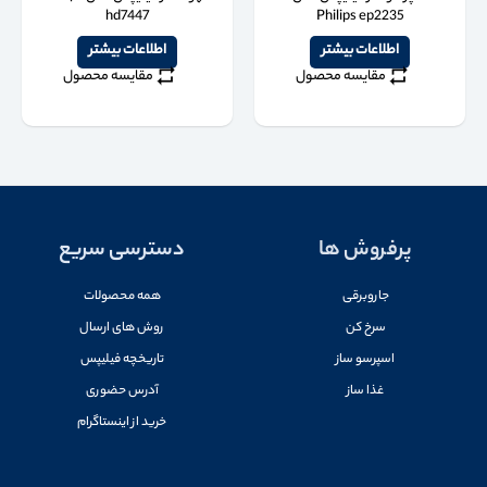
hd7447
Philips ep2235
اطلاعات بیشتر
اطلاعات بیشتر
مقایسه محصول
مقایسه محصول
پرفروش ها
دسترسی سریع
جاروبرقی
همه محصولات
سرخ کن
روش های ارسال
اسپرسو ساز
تاریخچه فیلیپس
غذا ساز
آدرس حضوری
خرید از اینستاگرام